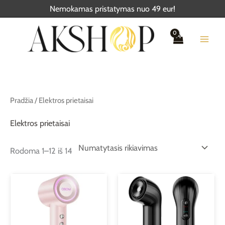
Pereiti
Nemokamas pristatymas nuo 49 eur!
prie
turinio
Pradžia
/ Elektros prietaisai
Elektros prietaisai
Rodoma 1–12 iš 14