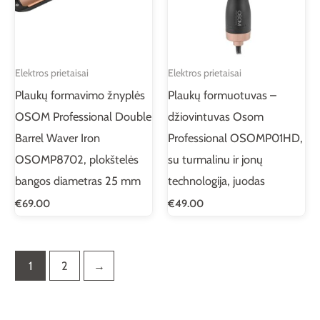
Elektros prietaisai
Elektros prietaisai
Plaukų formavimo žnyplės
Plaukų formuotuvas –
OSOM Professional Double
džiovintuvas Osom
Barrel Waver Iron
Professional OSOMP01HD,
OSOMP8702, plokštelės
su turmalinu ir jonų
bangos diametras 25 mm
technologija, juodas
€
69.00
€
49.00
1
2
→