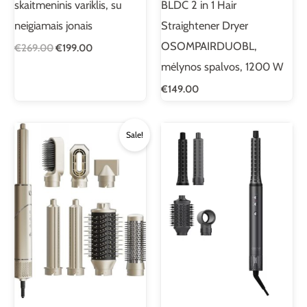
skaitmeninis variklis, su
BLDC 2 in 1 Hair
neigiamais jonais
Straightener Dryer
OSOMPAIRDUOBL,
€
269.00
€
199.00
mėlynos spalvos, 1200 W
€
149.00
Original
Current
Sale!
price
price
was:
is:
€169.00.
€118.00.