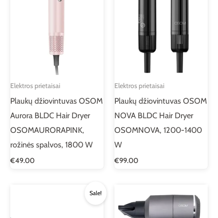
Elektros prietaisai
Elektros prietaisai
Plaukų džiovintuvas OSOM
Plaukų džiovintuvas OSOM
Aurora BLDC Hair Dryer
NOVA BLDC Hair Dryer
OSOMAURORAPINK,
OSOMNOVA, 1200-1400
rožinės spalvos, 1800 W
W
€
49.00
€
99.00
Original
Current
Sale!
price
price
was:
is:
€139.00.
€109.00.