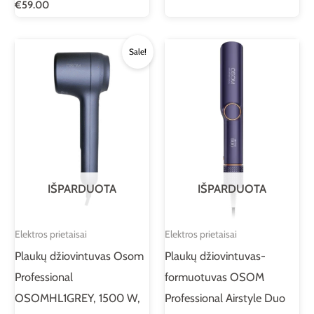
€
59.00
Original
Current
Sale!
price
price
was:
is:
€269.00.
€199.00.
IŠPARDUOTA
IŠPARDUOTA
Elektros prietaisai
Elektros prietaisai
Plaukų džiovintuvas Osom
Plaukų džiovintuvas-
Professional
formuotuvas OSOM
OSOMHL1GREY, 1500 W,
Professional Airstyle Duo