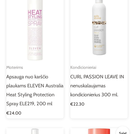
Moterims
Kondicionieriai
Apsauga nuo karščio
CURL PASSION LEAVE IN
plaukams ELEVEN Australia
nenuskalaujamas
Heat Styling Protection
kondicionierius 300 ml.
Spray ELE219, 200 ml
€
22.30
€
24.00
Original
Current
Sale!