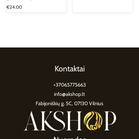
€
24.00
Kontaktai
+37065775663
info@akshop.lt
Fabijoniškių g. 5C, 07130 Vilnius