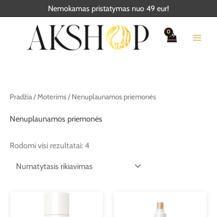
Pereiti
Nemokamas pristatymas nuo 49 eur!
prie
turinio
Pradžia
/
Moterims
/ Nenuplaunamos priemonės
Nenuplaunamos priemonės
Rodomi visi rezultatai: 4