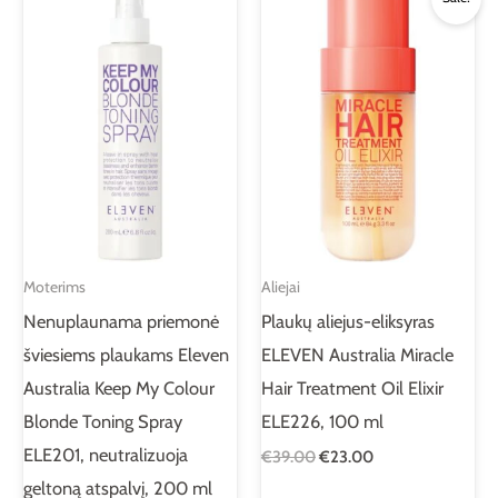
price
price
was:
is:
€39.00.
€23.00.
Moterims
Aliejai
Nenuplaunama priemonė
Plaukų aliejus-eliksyras
šviesiems plaukams Eleven
ELEVEN Australia Miracle
Australia Keep My Colour
Hair Treatment Oil Elixir
Blonde Toning Spray
ELE226, 100 ml
ELE201, neutralizuoja
€
39.00
€
23.00
geltoną atspalvį, 200 ml