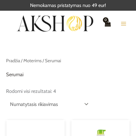
Pereiti
Nemokamas pristatymas nuo 49 eur!
prie
turinio
Pradžia
/
Moterims
/ Serumai
Serumai
Rodomi visi rezultatai: 4