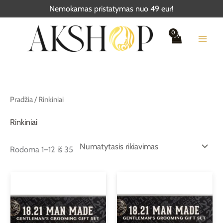
Pereiti
Nemokamas pristatymas nuo 49 eur!
prie
turinio
Pradžia
/ Rinkiniai
Rinkiniai
Rodoma 1–12 iš 35