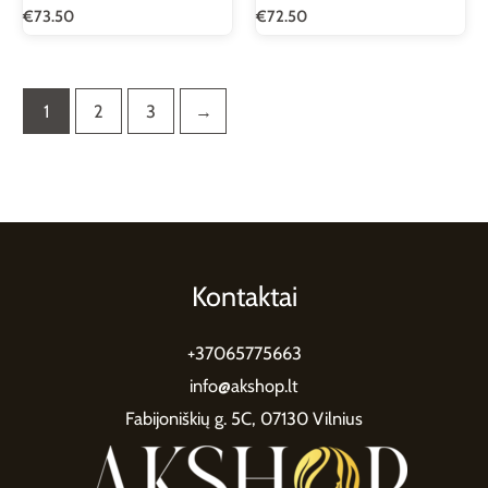
€
73.50
€
72.50
1
2
3
→
Kontaktai
+37065775663
info@akshop.lt
Fabijoniškių g. 5C, 07130 Vilnius