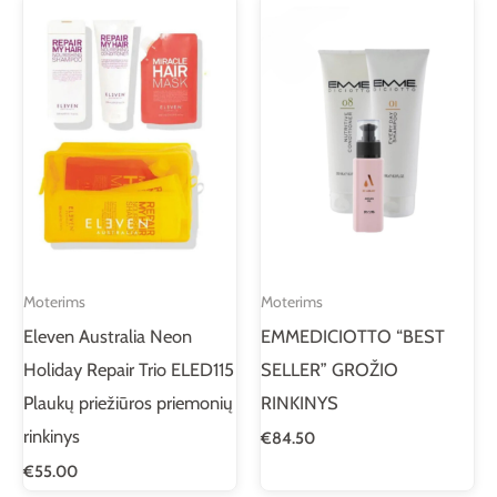
Moterims
Moterims
Eleven Australia Neon
EMMEDICIOTTO “BEST
Holiday Repair Trio ELED115
SELLER” GROŽIO
Plaukų priežiūros priemonių
RINKINYS
rinkinys
€
84.50
€
55.00