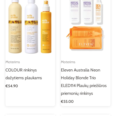
Moterims
Moterims
COLOUR rinkinys
Eleven Australia Neon
dažytiems plaukams
Holiday Blonde Trio
ELED114 Plaukų priežiūros
€
54.90
priemonių rinkinys
€
55.00