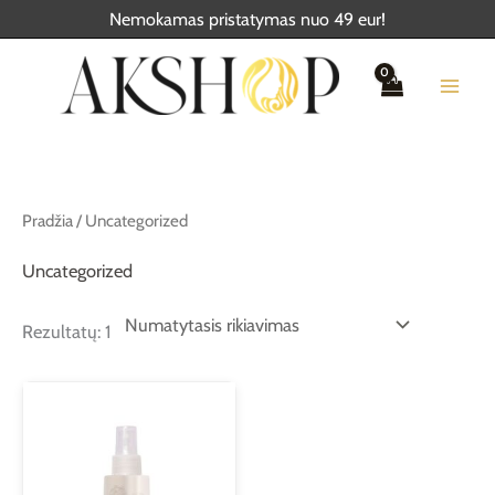
Pereiti
Nemokamas pristatymas nuo 49 eur!
prie
turinio
Pradžia
/ Uncategorized
Uncategorized
Rezultatų: 1