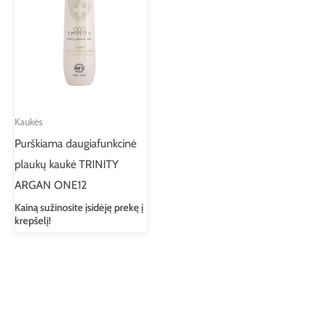
Kaukės
Purškiama daugiafunkcinė
plaukų kaukė TRINITY
ARGAN ONE12
Kainą sužinosite įsidėję prekę į
krepšelį!