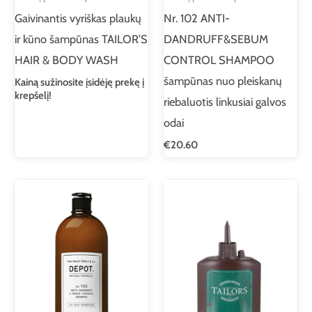
Gaivinantis vyriškas plaukų
Nr. 102 ANTI-
ir kūno šampūnas TAILOR’S
DANDRUFF&SEBUM
HAIR & BODY WASH
CONTROL SHAMPOO
šampūnas nuo pleiskanų
Kainą sužinosite įsidėję prekę į
krepšelį!
riebaluotis linkusiai galvos
odai
€
20.60