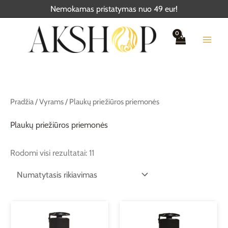
Pereiti
Nemokamas pristatymas nuo 49 eur!
prie
turinio
Pradžia
/
Vyrams
/ Plaukų priežiūros priemonės
Plaukų priežiūros priemonės
Rodomi visi rezultatai: 11