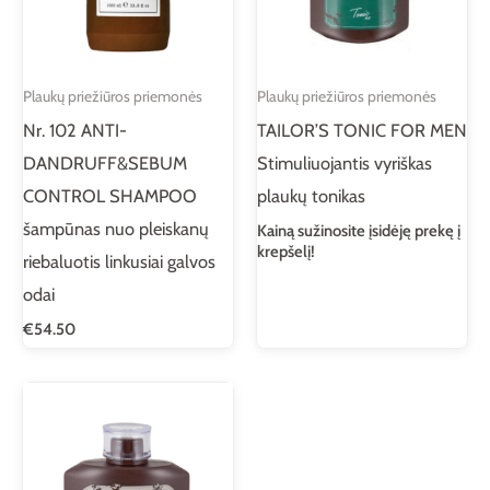
Plaukų priežiūros priemonės
Plaukų priežiūros priemonės
Nr. 102 ANTI-
TAILOR’S TONIC FOR MEN
DANDRUFF&SEBUM
Stimuliuojantis vyriškas
CONTROL SHAMPOO
plaukų tonikas
šampūnas nuo pleiskanų
Kainą sužinosite įsidėję prekę į
krepšelį!
riebaluotis linkusiai galvos
odai
€
54.50