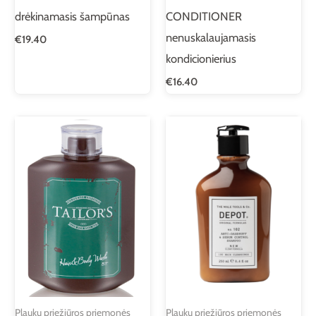
drėkinamasis šampūnas
CONDITIONER
nenuskalaujamasis
€
19.40
kondicionierius
€
16.40
Plaukų priežiūros priemonės
Plaukų priežiūros priemonės