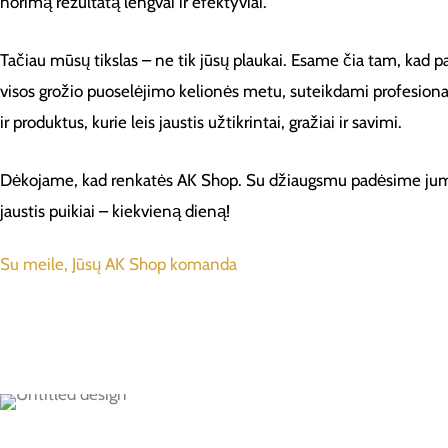
norimą rezultatą lengvai ir efektyviai.
Tačiau mūsų tikslas – ne tik jūsų plaukai. Esame čia tam, kad p
visos grožio puoselėjimo kelionės metu, suteikdami profesiona
ir produktus, kurie leis jaustis užtikrintai, gražiai ir savimi.
Dėkojame, kad renkatės AK Shop. Su džiaugsmu padėsime jums
jaustis puikiai – kiekvieną dieną!
Su meile, Jūsų AK Shop komanda