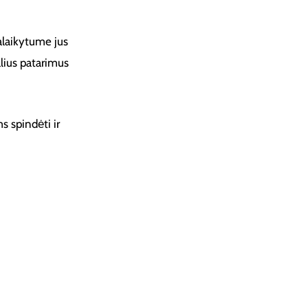
alaikytume jus
lius patarimus
 spindėti ir