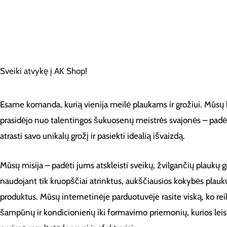
Sveiki atvykę į AK Shop!
Esame komanda, kurią vienija meilė plaukams ir grožiui. Mūsų 
prasidėjo nuo talentingos šukuosenų meistrės svajonės – padė
atrasti savo unikalų grožį ir pasiekti idealią išvaizdą.
Mūsų misija – padėti jums atskleisti sveikų, žvilgančių plaukų g
naudojant tik kruopščiai atrinktus, aukščiausios kokybės plauk
produktus. Mūsų internetinėje parduotuvėje rasite viską, ko rei
šampūnų ir kondicionierių iki formavimo priemonių, kurios leis