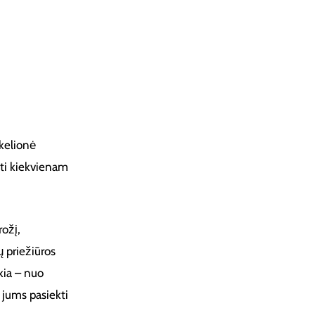
kelionė
ti kiekvienam
rožį,
ų priežiūros
kia – nuo
 jums pasiekti