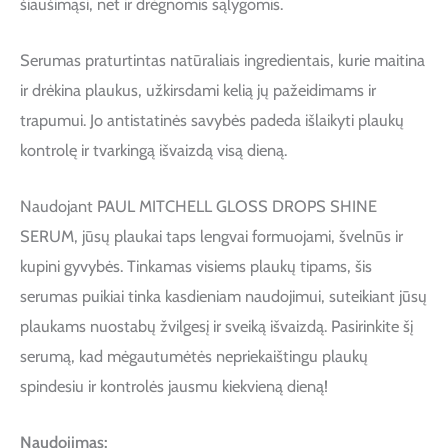
šiaušimąsi, net ir drėgnomis sąlygomis.
Serumas praturtintas natūraliais ingredientais, kurie maitina
ir drėkina plaukus, užkirsdami kelią jų pažeidimams ir
trapumui. Jo antistatinės savybės padeda išlaikyti plaukų
kontrolę ir tvarkingą išvaizdą visą dieną.
Naudojant PAUL MITCHELL GLOSS DROPS SHINE
SERUM, jūsų plaukai taps lengvai formuojami, švelnūs ir
kupini gyvybės. Tinkamas visiems plaukų tipams, šis
serumas puikiai tinka kasdieniam naudojimui, suteikiant jūsų
plaukams nuostabų žvilgesį ir sveiką išvaizdą. Pasirinkite šį
serumą, kad mėgautumėtės nepriekaištingu plaukų
spindesiu ir kontrolės jausmu kiekvieną dieną!
Naudojimas: