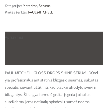
Kategorijos:
Moterims
,
Serumai
Prekės ženklas:
PAUL MITCHELL
Aprašymas
Papildoma informacija
Atsiliepimai (0)
PAUL MITCHELL GLOSS DROPS SHINE SERUM 100ml
yra profesionalus antistatinis blizgesio serumas, sukurtas
specialiai siekiant užtikrinti, kad plaukai atrodytų sveiki ir
blizgantys. Ši lengva formulė greitai įsigeria į plaukus,
suteikdama jiems natūralų spindesį ir sumažindama