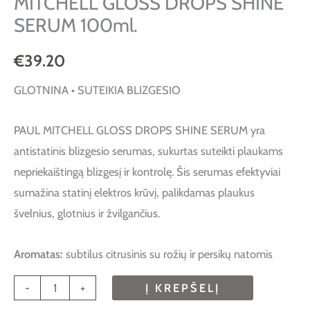
MITCHELL GLOSS DROPS SHINE
SERUM 100ml.
€
39.20
GLOTNINA • SUTEIKIA BLIZGESIO
PAUL MITCHELL GLOSS DROPS SHINE SERUM yra
antistatinis blizgesio serumas, sukurtas suteikti plaukams
nepriekaištingą blizgesį ir kontrolę. Šis serumas efektyviai
sumažina statinį elektros krūvį, palikdamas plaukus
švelnius, glotnius ir žvilgančius.
Aromatas:
subtilus citrusinis su rožių ir persikų natomis
-
+
Į KREPŠELĮ