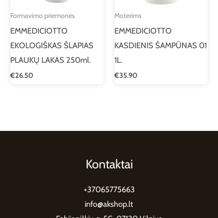
Formavimo priemonės
Moterims
EMMEDICIOTTO
EMMEDICIOTTO
EKOLOGIŠKAS ŠLAPIAS
KASDIENIS ŠAMPŪNAS 01
PLAUKŲ LAKAS 250ml.
1L.
€
26.50
€
35.90
Kontaktai
+37065775663
info@akshop.lt