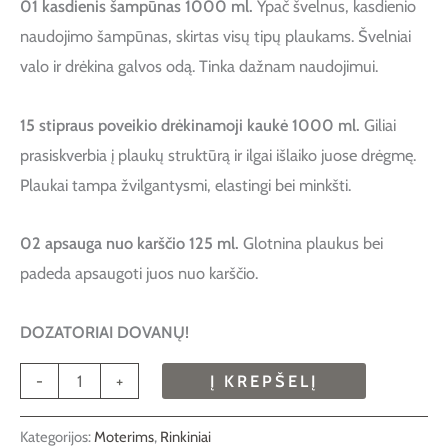
01 kasdienis šampūnas 1000 ml.
Ypač švelnus, kasdienio
naudojimo šampūnas, skirtas visų tipų plaukams. Švelniai
valo ir drėkina galvos odą. Tinka dažnam naudojimui.
15 stipraus poveikio drėkinamoji kaukė 1000 ml.
G
iliai
prasiskverbia į plaukų struktūrą ir ilgai išlaiko juose drėgmę.
Plaukai tampa žvilgantysmi, elastingi bei minkšti.
02 apsauga nuo karščio 125 ml.
Glotnina plaukus bei
padeda
apsaugoti juos nuo karščio.
DOZATORIAI DOVANŲ!
-
+
Į KREPŠELĮ
Kategorijos:
Moterims
,
Rinkiniai