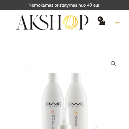
Pereiti
Nemokamas pristatymas nuo 49 eur!
prie
turinio
produkto
kiekis:
EMMEDICIOTTO
DRĖKINAMOJI
TERAPIJA