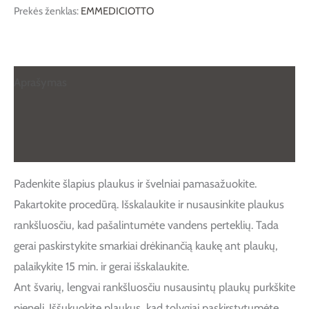
Prekės ženklas:
EMMEDICIOTTO
Aprašymas
Papildoma informacija
Atsiliepimai (0)
Padenkite šlapius plaukus ir švelniai pamasažuokite.
Pakartokite procedūrą. Išskalaukite ir nusausinkite plaukus
rankšluosčiu, kad pašalintumėte vandens perteklių. Tada
gerai paskirstykite smarkiai drėkinančią kaukę ant plaukų,
palaikykite 15 min. ir gerai išskalaukite.
Ant švarių, lengvai rankšluosčiu nusausintų plaukų purkškite
pienelį. Iššukuokite plaukus, kad tolygiai paskirstytumėte