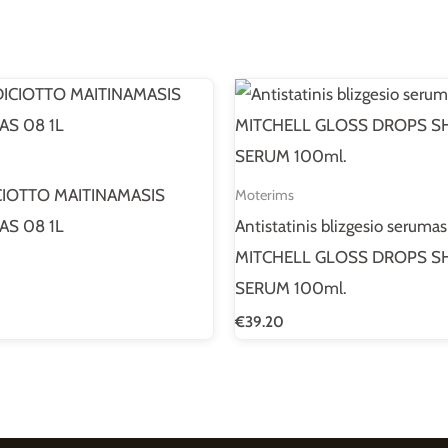
IOTTO MAITINAMASIS
Moterims
S 08 1L
Antistatinis blizgesio seruma
MITCHELL GLOSS DROPS S
SERUM 100ml.
€
39.20