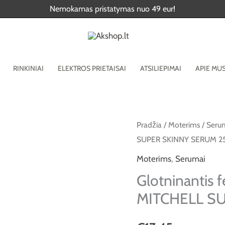
Nemokamas pristatymas nuo 49 eur!
RINKINIAI
ELEKTROS PRIETAISAI
ATSILIEPIMAI
APIE MU
produkto
Pradžia
/
Moterims
/
Seru
SUPER SKINNY SERUM 25
kiekis:
Glotninantis
Moterims
,
Serumai
fenavimo
Glotninantis
serumas
MITCHELL SU
PAUL
MITCHELL