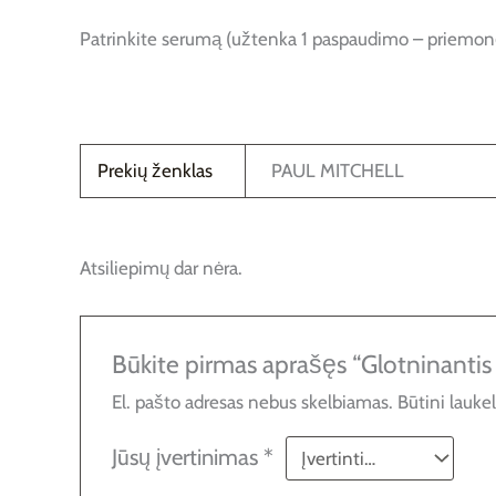
Patrinkite serumą (užtenka 1 paspaudimo – priemonė 
Prekių ženklas
PAUL MITCHELL
Atsiliepimų dar nėra.
Būkite pirmas aprašęs “Glotninan
El. pašto adresas nebus skelbiamas.
Būtini lauke
Jūsų įvertinimas
*