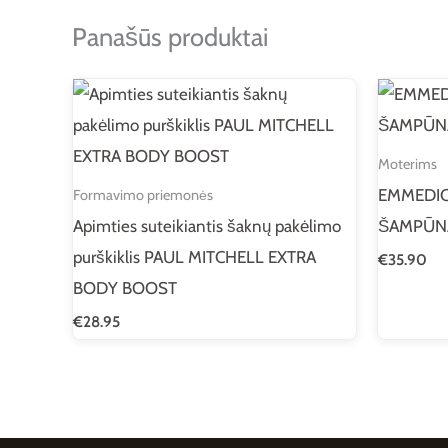
Panašūs produktai
Moterims
EMMEDIC
Formavimo priemonės
Apimties suteikiantis šaknų pakėlimo
ŠAMPŪNA
purškiklis PAUL MITCHELL EXTRA
€
35.90
BODY BOOST
€
28.95