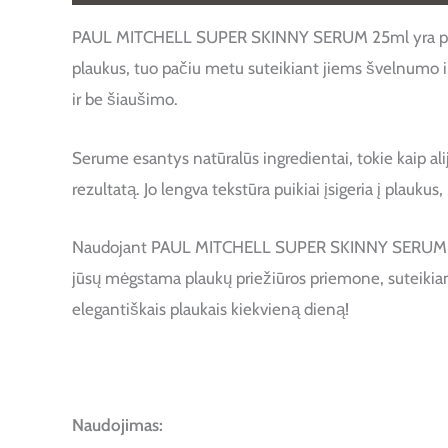
PAUL MITCHELL SUPER SKINNY SERUM 25ml yra profesion
plaukus, tuo pačiu metu suteikiant jiems švelnumo ir b
ir be šiaušimo.
Serume esantys natūralūs ingredientai, tokie kaip alij
rezultatą. Jo lengva tekstūra puikiai įsigeria į plau
Naudojant PAUL MITCHELL SUPER SKINNY SERUM, jūsų 
jūsų mėgstama plaukų priežiūros priemone, suteikianč
elegantiškais plaukais kiekvieną dieną!
Naudojimas: