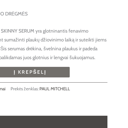
UO DRĖGMĖS
KINNY SERUM yra glotninantis fenavimo
t sumažinti plaukų džiovinimo laiką ir suteikti jiems
. Šis serumas drėkina, švelnina plaukus ir padeda
 palikdamas juos glotnius ir lengvai šukuojamus.
Į KREPŠELĮ
mai
Prekės ženklas:
PAUL MITCHELL