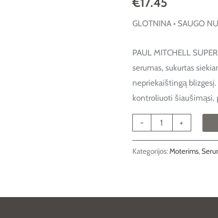
€
17.45
SUPER
GLOTNINA • SAUGO N
SKINNY
SERUM
PAUL MITCHELL SUPER S
25ml.
serumas, sukurtas siekian
nepriekaištingą blizgesį
kontroliuoti šiaušimąsi,
-
+
Kategorijos:
Moterims
,
Seru
 (0)