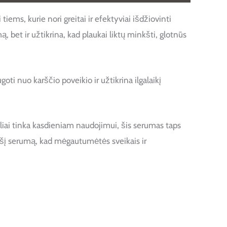
, kurie nori greitai ir efektyviai išdžiovinti
, bet ir užtikrina, kad plaukai liktų minkšti, glotnūs
oti nuo karščio poveikio ir užtikrina ilgalaikį
ai tinka kasdieniam naudojimui, šis serumas taps
 šį serumą, kad mėgautumėtės sveikais ir