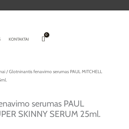
S
KONTAKTAI
mai
/ Glotninantis fenavimo serumas PAUL MITCHELL
ml.
 fenavimo serumas PAUL
PER SKINNY SERUM 25ml.