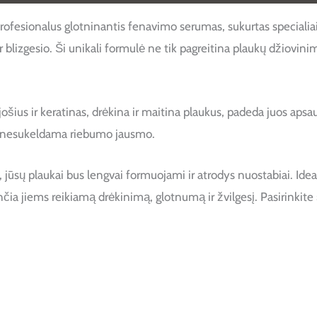
alus glotninantis fenavimo serumas, sukurtas specialiai tiems
lizgesio. Ši unikali formulė ne tik pagreitina plaukų džiovinimą
ošius ir keratinas, drėkina ir maitina plaukus, padeda juos apsaug
kus, nesukeldama riebumo jausmo.
plaukai bus lengvai formuojami ir atrodys nuostabiai. Ideali
ia jiems reikiamą drėkinimą, glotnumą ir žvilgesį. Pasirinkite