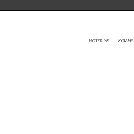
Pereiti
prie
turinio
MOTERIMS
VYRAMS