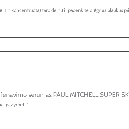
itin koncentruota) tarp delnų ir padenkite drėgnus plaukus pri
tis fenavimo serumas PAUL MITCHELL SUPER 
liai pažymėti
*