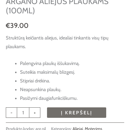
ARGANO ALIEJUS PLAUKAMS
(100ML)
€
39.00
Struktūrą keičiantis aliejus, idealiai tinkantis visų tipų
plaukams.
Palengvina plaukų iššukavimą.
Suteikia maksimalų blizgesį.
Stipriai drėkina.
Neapsunkina plaukų.
Pasižymi daugiafunkciškumu.
-
+
Į KREPŠELĮ
Produkto kodas:
arg oil
Kategorijos:
Aliejai
,
Moterims