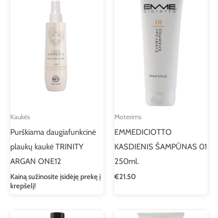
Kaukės
Moterims
Purškiama daugiafunkcinė
EMMEDICIOTTO
plaukų kaukė TRINITY
KASDIENIS ŠAMPŪNAS 01
ARGAN ONE12
250ml.
Kainą sužinosite įsidėję prekę į
€
21.50
krepšelį!