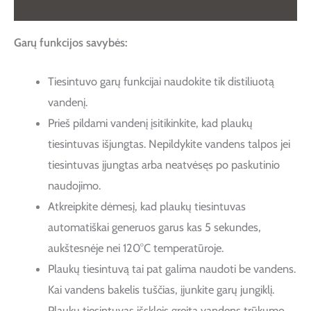
Atsiliepimai (0)
Garų funkcijos savybės:
Tiesintuvo garų funkcijai naudokite tik distiliuotą
vandenį.
Prieš pildami vandenį įsitikinkite, kad plaukų
tiesintuvas išjungtas. Nepildykite vandens talpos jei
tiesintuvas įjungtas arba neatvėsęs po paskutinio
naudojimo.
Atkreipkite dėmesį, kad plaukų tiesintuvas
automatiškai generuos garus kas 5 sekundes,
aukštesnėje nei 120°C temperatūroje.
Plaukų tiesintuvą tai pat galima naudoti be vandens.
Kai vandens bakelis tuščias, įjunkite garų jungiklį.
Plaukų tiesintuvas išskleis greitą vandens trūkumo