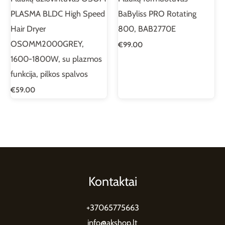
PLASMA BLDC High Speed
BaByliss PRO Rotating
Hair Dryer
800, BAB2770E
OSOMM2000GREY,
€
99.00
1600-1800W, su plazmos
funkcija, pilkos spalvos
€
59.00
Kontaktai
+37065775663
info@akshop.lt