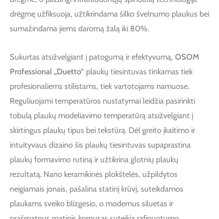
drėgmę užfiksuoja, užtikrindama šilko švelnumo plaukus bei
sumažindama jiems daromą žalą iki 80%.
Sukurtas atsižvelgiant į patogumą ir efektyvumą,
OSOM
Professional „Duetto“
plaukų tiesintuvas tinkamas tiek
profesionaliems stilistams, tiek vartotojams namuose.
Reguliuojami temperatūros nustatymai leidžia pasirinkti
tobulą plaukų modeliavimo temperatūrą atsižvelgiant į
skirtingus plaukų tipus bei tekstūrą. Dėl greito įkaitimo ir
intuityvaus dizaino šis plaukų tiesintuvas supaprastina
plaukų formavimo rutiną ir užtikrina glotnių plaukų
rezultatą. Nano keramikinės plokštelės, užpildytos
neigiamais jonais, pašalina statinį krūvį, suteikdamos
plaukams sveiko blizgesio, o modernus siluetas ir
prašmatnus matinis korpusas suteikia rafinuotumo.