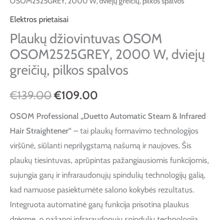
OSOM2525GREY, 2000 W, dviejų greičių, pilkos spalvos
Elektros prietaisai
Plaukų džiovintuvas OSOM
OSOM2525GREY, 2000 W, dviejų
greičių, pilkos spalvos
€
139.00
€
109.00
OSOM Professional „Duetto Automatic Steam & Infrared
Hair Straightener“
– tai plaukų formavimo technologijos
viršūnė, siūlanti neprilygstamą našumą ir naujoves. Šis
plaukų tiesintuvas, aprūpintas pažangiausiomis funkcijomis,
sujungia garų ir infraraudonųjų spindulių technologijų galią,
kad namuose pasiektumėte salono kokybės rezultatus.
Integruota automatinė garų funkcija prisotina plaukus
drėgme, o pažangi infraraudonųjų spindulių technologija