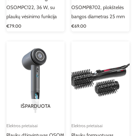
OSOMPC122, 36 W, su
OSOMP8702, plokštelės
plaukų vėsinimo funkcija
bangos diametras 25 mm
€
79.00
€
69.00
IŠPARDUOTA
Elektros prietaisai
Elektros prietaisai
Plaukų džiovintuvas OSOM
Plaukų formuotuvas