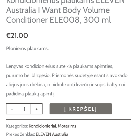
Kondicionierius plaukams ELEVEN
Australia I Want Body Volume
Conditioner ELE008, 300 ml
€
21.00
Ploniems plaukams.
Lengvas kondicionierius suteikia plaukams apimties,
purumo bei blizgesio. Priemonės sudėtyje esantis avokado
aliejus juos drėkina, o hidrolizuoti kviečių ir sojos baltymai
padidina plaukų apimtį.
-
+
Į KREPŠELĮ
Kategorijos:
Kondicionieriai
,
Moterims
Prekės ženklas:
ELEVEN Australia