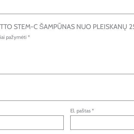
CIOTTO STEM-C ŠAMPŪNAS NUO PLEISKANŲ 25
liai pažymėti
*
El. paštas
*