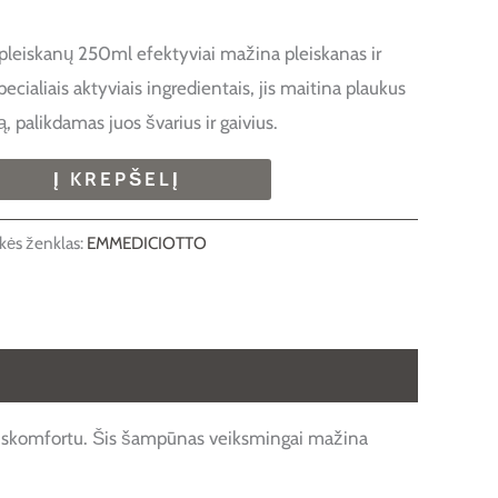
eiskanų 250ml efektyviai mažina pleiskanas ir
ecialiais aktyviais ingredientais, jis maitina plaukus
, palikdamas juos švarius ir gaivius.
Į KREPŠELĮ
kės ženklas:
EMMEDICIOTTO
 diskomfortu. Šis šampūnas veiksmingai mažina