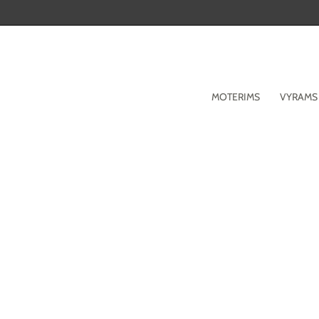
Pereiti
prie
turinio
MOTERIMS
VYRAMS