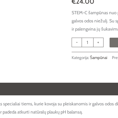
€
24.00
PLEISKANŲ
STEM-C šampūnas nuo pl
250ml.
galvos odos niežulį. Su sp
ir palengvina jų šukavimą
-
+
Kategorija:
Šampūnai
Pre
 (0)
pecialiai tiems, kurie kovoja su pleiskanomis ir galvos odos
r padeda atkurti natūralų plaukų pH balansą.