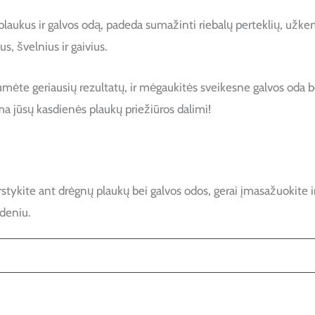
plaukus ir galvos odą, padeda sumažinti riebalų perteklių, užke
s, švelnius ir gaivius.
te geriausių rezultatų, ir mėgaukitės sveikesne galvos oda bei 
a jūsų kasdienės plaukų priežiūros dalimi!
kite ant drėgnų plaukų bei galvos odos, gerai įmasažuokite ir n
ndeniu.