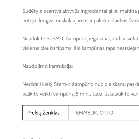
Sudėtyje esantys aktyvūs ingredientai giliai maitina 
putoja, lengvai nuskalaujamas ir palieka plaukus švariu
Naudokite STEM-C šampūną reguliariai, kad pasiektumė
visiems plaukų tipams, šis šampūnas taps neatsiejam
Naudojimo instrukcija:
Nedidelį kiekį Stem-c šampūno nuo pleiskanų paskirsty
palikite veikti šampūną 5 min., tada išskalaukite va
Prekių ženklas
EMMEDICIOTTO