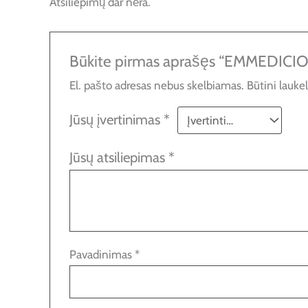
Atsiliepimų dar nėra.
Būkite pirmas aprašęs “EMMEDI
El. pašto adresas nebus skelbiamas.
Būtini lauke
Jūsų įvertinimas
*
Jūsų atsiliepimas
*
Pavadinimas
*