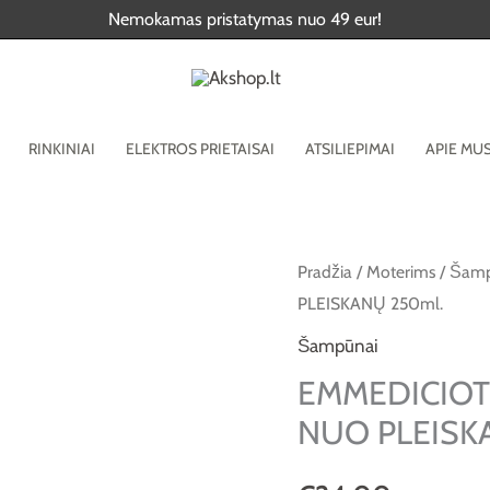
Nemokamas pristatymas nuo 49 eur!
RINKINIAI
ELEKTROS PRIETAISAI
ATSILIEPIMAI
APIE MU
produkto
Pradžia
/
Moterims
/
Šamp
PLEISKANŲ 250ml.
kiekis:
EMMEDICIOTTO
Šampūnai
STEM-
EMMEDICIOT
C
NUO PLEISK
ŠAMPŪNAS
NUO