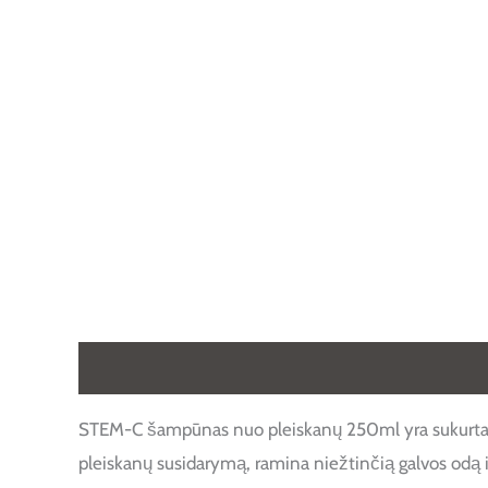
Aprašymas
Papildoma informacija
Atsiliepimai
STEM-C šampūnas nuo pleiskanų 250ml yra sukurtas s
pleiskanų susidarymą, ramina niežtinčią galvos odą i