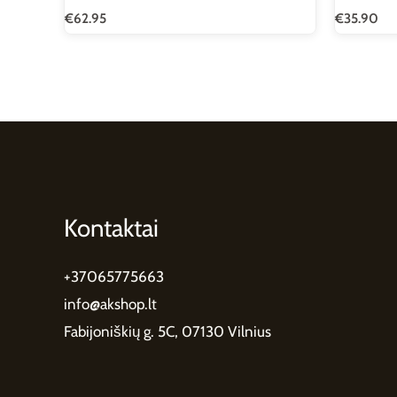
€
62.95
€
35.90
Kontaktai
+37065775663
info@akshop.lt
Fabijoniškių g. 5C, 07130 Vilnius