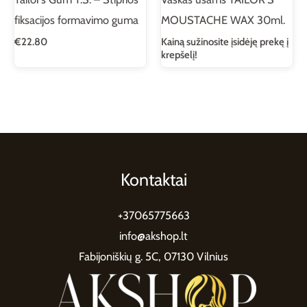
fiksacijos formavimo guma
MOUSTACHE WAX 30ml.
€
22.80
Kainą sužinosite įsidėję prekę į
krepšelį!
Kontaktai
+37065775663
info@akshop.lt
Fabijoniškių g. 5C, 07130 Vilnius