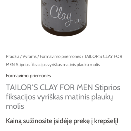
matinis
plaukų
molis
Pradžia
/
Vyrams
/
Formavimo priemonės
/ TAILOR’S CLAY FOR
MEN Stiprios fiksacijos vyriškas matinis plaukų molis
Formavimo priemonės
TAILOR’S CLAY FOR MEN Stiprios
fiksacijos vyriškas matinis plaukų
molis
Kainą sužinosite įsidėję prekę į krepšelį!