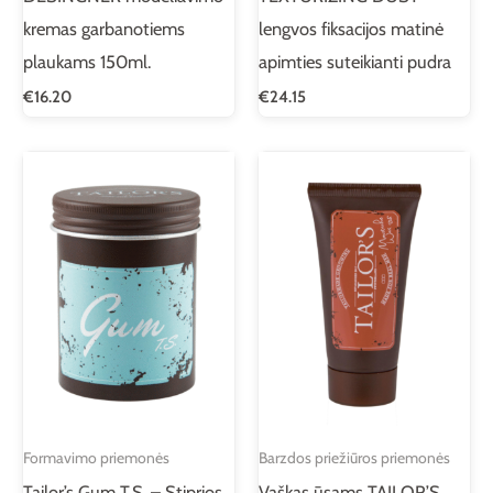
kremas garbanotiems
lengvos fiksacijos matinė
plaukams 150ml.
apimties suteikianti pudra
€
16.20
€
24.15
Formavimo priemonės
Barzdos priežiūros priemonės
Tailor’s Gum T.S. – Stiprios
Vaškas ūsams TAILOR’S