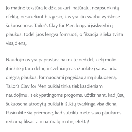
Jo matinė tekstūra leidžia sukurti natūralų, neapsunkintą
efektą, nesukeliant blizgesio, kas yra itin svarbu vyriškose
šukuosenose. Tailor’s Clay for Men lengvai įsiskverbia į
plaukus, todėl juos lengva formuoti, o fiksacija išlieka tvirta
visą dieną.
Naudojimas yra paprastas: paimkite nedidelį kiekį molio,
įtrinkite jį tarp delnų ir švelniai įmasažuokite į sausą arba
drėgną plaukus, formuodami pageidaujamą šukuoseną.
Tailor’s Clay for Men puikiai tinka tiek kasdieniam
naudojimui, tiek ypatingoms progoms, užtikrinant, kad jūsų
šukuosena atrodytų puikiai ir išliktų tvarkinga visą dieną.
Pasirinkite šią priemonę, kad suteiktumėte savo plaukams
reikiamą fiksaciją ir natūralų matinį efektą!