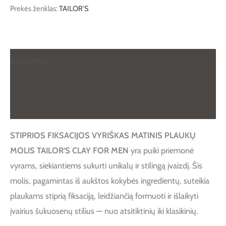
Prekės ženklas:
TAILOR'S
Aprašymas
Papildoma informacija
Atsiliepimai (0)
STIPRIOS FIKSACIJOS VYRIŠKAS MATINIS PLAUKŲ
MOLIS TAILOR’S CLAY FOR MEN
yra puiki priemonė
vyrams, siekiantiems sukurti unikalų ir stilingą įvaizdį. Šis
molis, pagamintas iš aukštos kokybės ingredientų, suteikia
plaukams stiprią fiksaciją, leidžiančią formuoti ir išlaikyti
įvairius šukuosenų stilius — nuo atsitiktinių iki klasikinių.