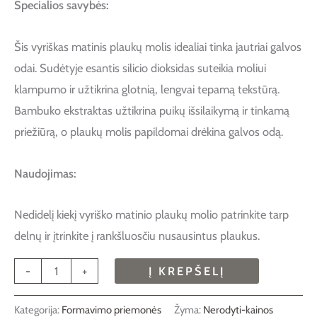
Specialios savybės:
Šis vyriškas matinis plaukų molis idealiai tinka jautriai galvos
odai. Sudėtyje esantis silicio dioksidas suteikia moliui
klampumo ir užtikrina glotnią, lengvai tepamą tekstūrą.
Bambuko ekstraktas užtikrina puikų išsilaikymą ir tinkamą
priežiūrą, o plaukų molis papildomai drėkina galvos odą.
Naudojimas:
Nedidelį kiekį vyriško matinio plaukų molio patrinkite tarp
delnų ir įtrinkite į rankšluosčiu nusausintus plaukus.
-
+
Į KREPŠELĮ
Kategorija:
Formavimo priemonės
Žyma:
Nerodyti-kainos