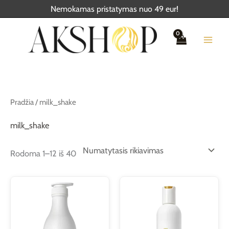
Pereiti
Nemokamas pristatymas nuo 49 eur!
prie
turinio
Pradžia
/ milk_shake
milk_shake
Rodoma 1–12 iš 40