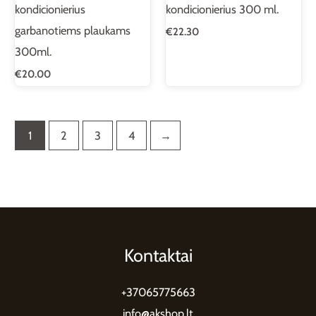
kondicionierius
kondicionierius 300 ml.
garbanotiems plaukams
€
22.30
300ml.
€
20.00
1
2
3
4
→
Kontaktai
+37065775663
info@akshop.lt