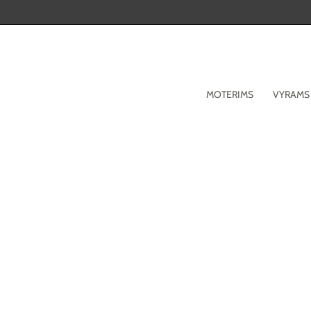
Pereiti
prie
turinio
MOTERIMS
VYRAMS