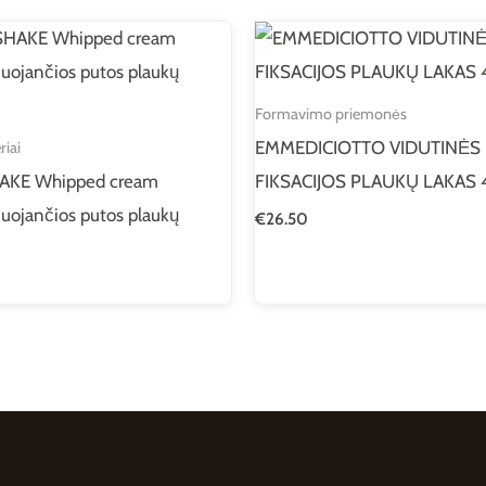
Formavimo priemonės
EMMEDICIOTTO VIDUTINĖS
riai
AKE Whipped cream
FIKSACIJOS PLAUKŲ LAKAS 
uojančios putos plaukų
€
26.50