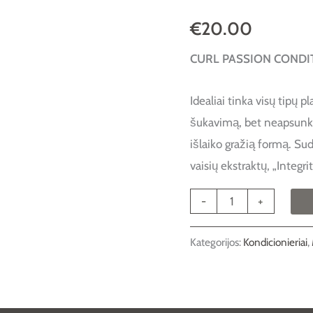
plaukams
€
20.00
300ml.
CURL PASSION CONDI
Idealiai tinka visų tipų 
šukavimą, bet neapsunkin
išlaiko gražią formą. Sud
vaisių ekstraktų, „Integr
-
+
Kategorijos:
Kondicionieriai
,