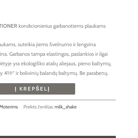
TIONER
kondicionierius garbanotiems plaukams
plaukams, suteikia jiems švelnumo ir lengvina
a. Garbanos tampa elastingos, paslankios ir ilgai
ėtyje yra ekologiško atalių aliejaus, pieno baltymų,
ity 41®“ ir bolivinių balandų baltymų. Be parabenų.
Į KREPŠELĮ
Moterims
Prekės ženklas:
milk_shake