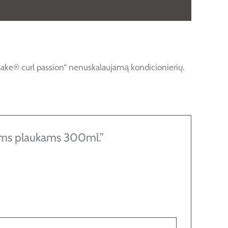
_shake® curl passion“ nenuskalaujamą kondicionierių.
ems plaukams 300ml.”