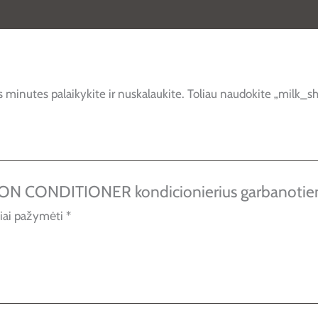
ias minutes palaikykite ir nuskalaukite. Toliau naudokite „milk
ION CONDITIONER kondicionierius garbanoti
liai pažymėti
*