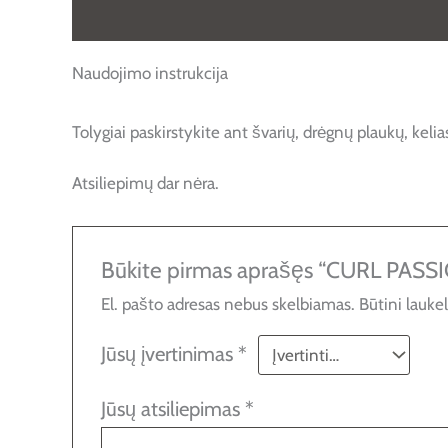
Aprašymas
Atsiliepimai (0)
Naudojimo instrukcija
Tolygiai paskirstykite ant švarių, drėgnų plaukų, kel
Atsiliepimų dar nėra.
Būkite pirmas aprašęs “CURL PASS
El. pašto adresas nebus skelbiamas.
Būtini lauke
Jūsų įvertinimas
*
Jūsų atsiliepimas
*