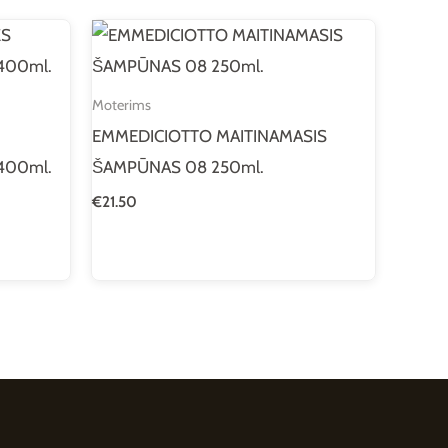
Moterims
EMMEDICIOTTO MAITINAMASIS
400ml.
ŠAMPŪNAS 08 250ml.
€
21.50