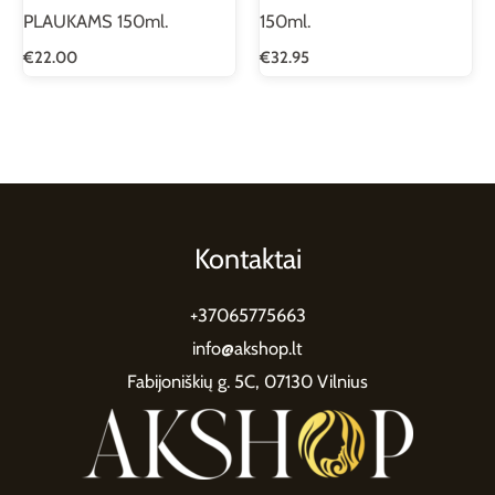
PLAUKAMS 150ml.
150ml.
€
22.00
€
32.95
Kontaktai
+37065775663
info@akshop.lt
Fabijoniškių g. 5C, 07130 Vilnius