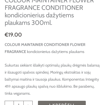
COLOUR MAINTAINER FLOWER
FRAGRANCE CONDITIONER
kondicionierius dažytiems
plaukams 300ml.
€
19.00
COLOUR MAINTAINER CONDITIONER FLOWER
FRAGRANCE
kondicionierius dažytiems plaukams
Sukurtas siekiant išlaikyti optimalų plaukų drėgmės balansą
ir išsaugoti spalvos spindesį. Moringų ekstraktas ir sojų
baltymai maitina ir tausoja plaukus. Komponentas Integrity
41® apsaugo plaukų spalvą nuo išblukimo. Be parabenų,
tinka veganams.
-
+
Į KREPŠELĮ