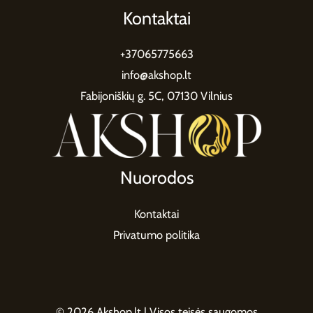
Kontaktai
+37065775663
info@akshop.lt
Fabijoniškių g. 5C, 07130 Vilnius
Nuorodos
Kontaktai
Privatumo politika
© 2026 Akshop.lt | Visos teisės saugomos