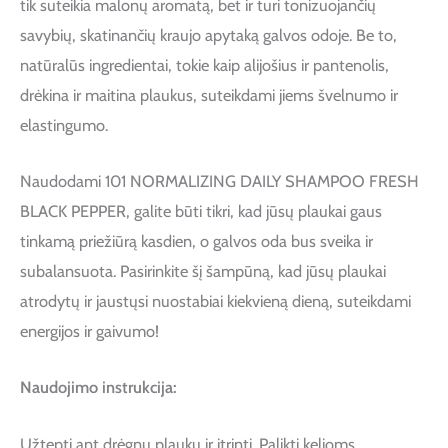
tik suteikia malonų aromatą, bet ir turi tonizuojančių
savybių, skatinančių kraujo apytaką galvos odoje. Be to,
natūralūs ingredientai, tokie kaip alijošius ir pantenolis,
drėkina ir maitina plaukus, suteikdami jiems švelnumo ir
elastingumo.
Naudodami 101 NORMALIZING DAILY SHAMPOO FRESH
BLACK PEPPER, galite būti tikri, kad jūsų plaukai gaus
tinkamą priežiūrą kasdien, o galvos oda bus sveika ir
subalansuota. Pasirinkite šį šampūną, kad jūsų plaukai
atrodytų ir jaustųsi nuostabiai kiekvieną dieną, suteikdami
energijos ir gaivumo!
Naudojimo instrukcija:
Užtepti ant drėgnų plaukų ir įtrinti. Palikti kelioms