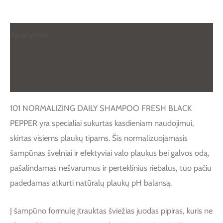
Aprašymas
Papildoma informacija
Atsiliepimai (0)
101 NORMALIZING DAILY SHAMPOO FRESH BLACK
PEPPER yra specialiai sukurtas kasdieniam naudojimui,
skirtas visiems plaukų tipams. Šis normalizuojamasis
šampūnas švelniai ir efektyviai valo plaukus bei galvos odą,
pašalindamas nešvarumus ir perteklinius riebalus, tuo pačiu
padedamas atkurti natūralų plaukų pH balansą.
Į šampūno formulę įtrauktas šviežias juodas pipiras, kuris ne