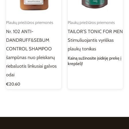
Plaukų priežiūros priemonės
Plaukų priežiūros priemonės
Nr. 102 ANTI-
TAILOR’S TONIC FOR MEN
DANDRUFF&SEBUM
Stimuliuojantis vyriškas
CONTROL SHAMPOO
plaukų tonikas
šampūnas nuo pleiskanų
Kainą sužinosite įsidėję prekę į
krepšelį!
riebaluotis linkusiai galvos
odai
€
20.60