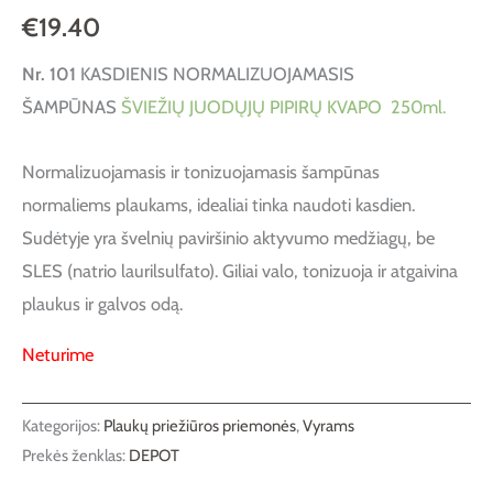
€
19.40
Nr. 101
KASDIENIS NORMALIZUOJAMASIS
ŠAMPŪNAS
ŠVIEŽIŲ JUODŲJŲ PIPIRŲ KVAPO 250ml.
Normalizuojamasis ir tonizuojamasis šampūnas
normaliems plaukams, idealiai tinka naudoti kasdien.
Sudėtyje yra švelnių paviršinio aktyvumo medžiagų, be
SLES (natrio laurilsulfato). Giliai valo, tonizuoja ir atgaivina
plaukus ir galvos odą.
Neturime
Kategorijos:
Plaukų priežiūros priemonės
,
Vyrams
Prekės ženklas:
DEPOT