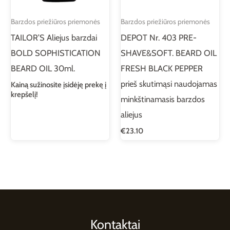
Barzdos priežiūros priemonės
Barzdos priežiūros priemonės
TAILOR’S Aliejus barzdai
DEPOT Nr. 403 PRE-
BOLD SOPHISTICATION
SHAVE&SOFT. BEARD OIL
BEARD OIL 30ml.
FRESH BLACK PEPPER
prieš skutimąsi naudojamas
Kainą sužinosite įsidėję prekę į
krepšelį!
minkštinamasis barzdos
aliejus
€
23.10
Kontaktai