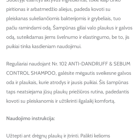
piritionas ir arbatmedžio aliejus, padeda kovoti su
pleiskanas sukeliančiomis bakterijomis ir grybeliais, tuo
pačiu ramindami odą. Šampūnas giliai valo plaukus ir galvos
odą, suteikdamas jiems švelnumo ir elastingumo, be to, jis
puikiai tinka kasdieniam naudojimui.
Reguliariai naudojant Nr. 102 ANTI-DANDRUFF & SEBUM
CONTROL SHAMPOO, galėsite mėgautis sveikesne galvos
oda ir plaukais, kurie atrodys ir jausis puikiai. Šis šampūnas
taps neatsiejama jūsų plaukų priežiūros rutina, padedantis
kovoti su pleiskanomis ir užtikrinti ilgalaikį komfortą.
Naudojimo instrukcija:
Užtepti ant drėgnų plaukų ir įtrinti. Palikti kelioms