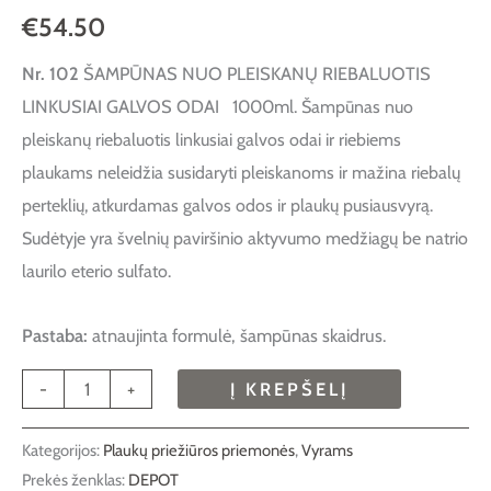
€
54.50
Nr. 102
ŠAMPŪNAS NUO PLEISKANŲ RIEBALUOTIS
LINKUSIAI GALVOS ODAI 1000ml.
Šampūnas nuo
pleiskanų riebaluotis linkusiai galvos odai ir riebiems
plaukams neleidžia susidaryti pleiskanoms ir mažina riebalų
perteklių, atkurdamas galvos odos ir plaukų pusiausvyrą.
Sudėtyje yra švelnių paviršinio aktyvumo medžiagų be natrio
laurilo eterio sulfato.
Pastaba:
atnaujinta formulė, šampūnas skaidrus.
-
+
Į KREPŠELĮ
Kategorijos:
Plaukų priežiūros priemonės
,
Vyrams
Prekės ženklas:
DEPOT