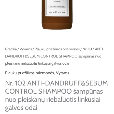
nuo
pleiskanų
riebaluotis
linkusiai
galvos
odai
Pradžia
/
Vyrams
/
Plaukų priežiūros priemonės
/ Nr. 102 ANTI-
DANDRUFF&SEBUM CONTROL SHAMPOO šampūnas nuo
pleiskanų riebaluotis linkusiai galvos odai
Plaukų priežiūros priemonės
,
Vyrams
Nr. 102 ANTI-DANDRUFF&SEBUM
CONTROL SHAMPOO šampūnas
nuo pleiskanų riebaluotis linkusiai
galvos odai