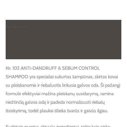
Aprašymas
Papildoma informacija
Atsiliepimai (0)
Nr. 102 ANTI-DANDRUFF & SEBUM CONTROL
SHAMPOO yra specialiai sukurtas šampūnas, skirtas kovai
su pleiskanomis ir riebaluotis linkusia galvos oda. Ši pažangi
formulė efektyviai mažina pleiskanų susidarymą, ramina
niežtinčią galvos odą ir padeda normalizuoti riebalų
išsiskyrimą, todėl plaukai išlieka švarūs ir gaivūs ilgiau.
Sudėtyje esantys aktyvūs ingredientai, tokie kaip cinko