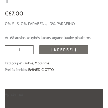
1L.
€
67.00
0% SLS, 0% PARABENŲ, 0% PARAFINO
Aukščiausios kokybės luxury argano kaukė plaukams.
-
+
Į KREPŠELĮ
Kategorijos:
Kaukės
,
Moterims
Prekės ženklas:
EMMEDICIOTTO
Aprašymas
Papildoma informacija