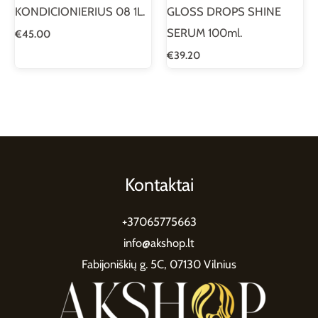
KONDICIONIERIUS 08 1L.
GLOSS DROPS SHINE
SERUM 100ml.
€
45.00
€
39.20
Kontaktai
+37065775663
info@akshop.lt
Fabijoniškių g. 5C, 07130 Vilnius