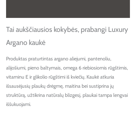
Atsiliepimai (0)
Tai aukščiausios kokybės, prabangi Luxury
Argano kaukė
Produktas praturtintas argano aliejumi, pantenoliu,
alijošiumi, pieno baltymais, omega 6 riebiosiomis rūgštimis,
vitaminu E ir glikolio rūgštimi iš kviečių. Kaukė atkuria
išsausėjusių plaukų drėgmę, maitina bei sustiprina jų
struktūrą, užtikrina natūralų blizgesį, plaukai tampa lengvai
iššukuojami.