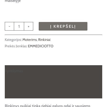
maišelyje
-
+
Į KREPŠELĮ
Kategorijos:
Moterims
,
Rinkiniai
Prekės ženklas:
EMMEDICIOTTO
Aprašymas
Papildoma informacija
Atsiliepimai (0)
Rinkinys puikiai tinka riebiai galvos odai ir sausiems