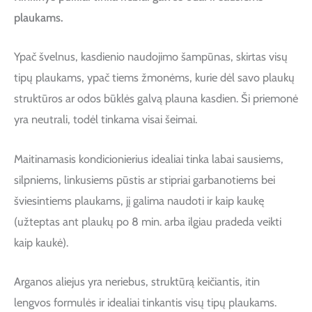
plaukams.
Ypač švelnus, kasdienio naudojimo šampūnas, skirtas visų
tipų plaukams, ypač tiems žmonėms, kurie dėl savo plaukų
struktūros ar odos būklės galvą plauna kasdien. Ši priemonė
yra neutrali, todėl tinkama visai šeimai.
Maitinamasis kondicionierius idealiai tinka labai sausiems,
silpniems, linkusiems pūstis ar stipriai garbanotiems bei
šviesintiems plaukams, jį galima naudoti ir kaip kaukę
(užteptas ant plaukų po 8 min. arba ilgiau pradeda veikti
kaip kaukė).
Arganos aliejus yra neriebus, struktūrą keičiantis, itin
lengvos formulės ir idealiai tinkantis visų tipų plaukams.