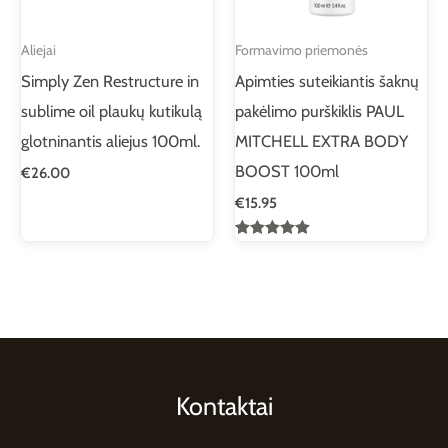
Aliejai
Formavimo priemonės
Simply Zen Restructure in
Apimties suteikiantis šaknų
sublime oil plaukų kutikulą
pakėlimo purškiklis PAUL
glotninantis aliejus 100ml.
MITCHELL EXTRA BODY
BOOST 100ml
€
26.00
€
15.95
Įvertinimas:
5.00
iš 5
Kontaktai