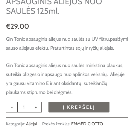
APSAUGINIS ALIEJUS NUO
SAULĖS 125ml.
€
29.00
Gin Tonic apsauginis aliejus nuo saulės su UV filtru,pasižymi
sauso aliejaus efektu. Praturtintas sojų ir ryžių aliejais.
Gin Tonic apsauginis aliejus nuo saulės minkština plaukus,
suteikia blizgesio ir apsaugo nuo aplinkos veiksnių. Aliejuje
yra gausu vitamino E ir antioksidantų, suteikiančių
plaukams stiprumo bei drėgmės.
-
+
Į KREPŠELĮ
Kategorija:
Aliejai
Prekės ženklas:
EMMEDICIOTTO