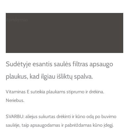
Aprašymas
Papildoma informacija
Atsiliepimai (0)
Sudėtyje esantis saulės filtras apsaugo
plaukus, kad ilgiau išliktų spalva.
Vitaminas E suteikia plaukams stiprumo ir drėkina.
Neriebus.
SVARBU: aliejus sukurtas drėkinti ir kūno odą po buvimo
saulėje, taip apsaugodamas ir pabrėždamas kūno įdegį.