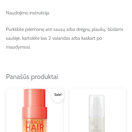
Naudojimo instrukcija
Purkškite priemonę ant sausų arba drėgnų plaukų, būdami
saulėje, kartokite kas 2 valandas arba kaskart po
maudymosi.
Panašūs produktai
Original
Current
Sale!
price
price
was:
is:
€39.00.
€23.00.