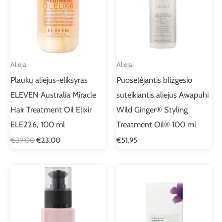
Aliejai
Aliejai
Plaukų aliejus-eliksyras
Puoselėjantis blizgesio
ELEVEN Australia Miracle
suteikiantis aliejus Awapuhi
Hair Treatment Oil Elixir
Wild Ginger® Styling
ELE226, 100 ml
Treatment Oil® 100 ml
€
39.00
€
23.00
€
51.95