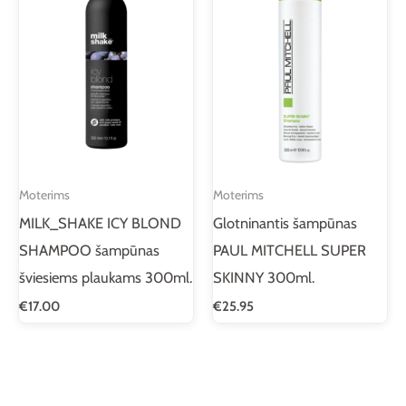
Moterims
Moterims
MILK_SHAKE ICY BLOND
Glotninantis šampūnas
SHAMPOO šampūnas
PAUL MITCHELL SUPER
šviesiems plaukams 300ml.
SKINNY 300ml.
€
17.00
€
25.95