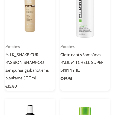
Moterims
Moterims
MILK_SHAKE CURL
Glotninantis šampūnas
PASSION SHAMPOO
PAUL MITCHELL SUPER
šampūnas garbanotiems
SKINNY 1L.
plaukams 300ml.
€
49.95
€
15.80