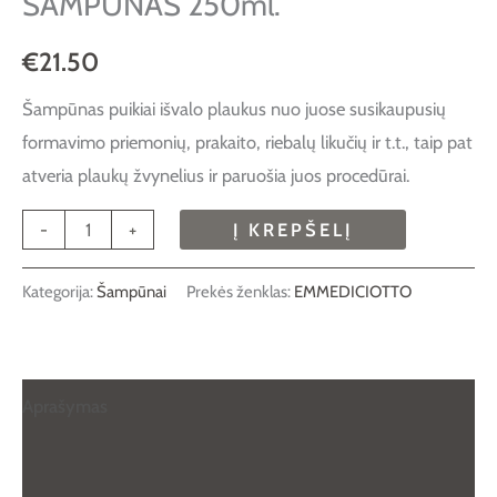
ŠAMPŪNAS 250ml.
€
21.50
Šampūnas puikiai išvalo plaukus nuo juose susikaupusių
formavimo priemonių, prakaito, riebalų likučių ir t.t., taip pat
atveria plaukų žvynelius ir paruošia juos procedūrai.
-
+
Į KREPŠELĮ
Kategorija:
Šampūnai
Prekės ženklas:
EMMEDICIOTTO
Aprašymas
Papildoma informacija