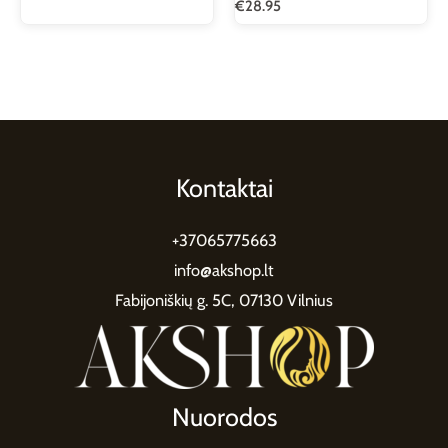
€
28.95
Kontaktai
+37065775663
info@akshop.lt
Fabijoniškių g. 5C, 07130 Vilnius
Nuorodos