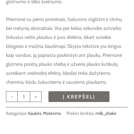
glotnumo ir šilko švelnumo
Priemonė su pieno proteinais, hialurono rūgštimi ir citrinų
bei mėlynių ekstraktais. Vos per kelias sekundes sutvarko
linkusius veltis plaukus ir juos drėkina, iškart suteikia
blizgesio ir mažina šiaušimąsi. Skysta tekstūra yra lengva
kaip vanduo, ją paprasta paskirstyti ant plaukų. Priemonė
glotnina porėtą plauko stiebą ir užveria plauko kutikulę,
suteikiant veidrodinį efektą. Idealiai tinka dažytiems,
cheminiu būdu šukuotiems ir sausiems plaukams.
-
+
Į KREPŠELĮ
Kategorijos:
Kaukės
,
Moterims
Prekės ženklas:
milk_shake