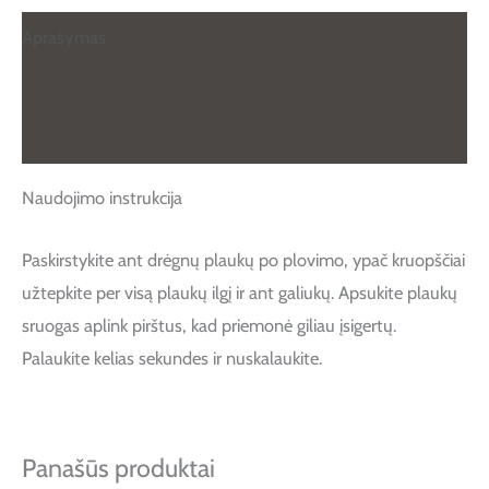
Aprašymas
Papildoma informacija
Atsiliepimai (0)
Naudojimo instrukcija
Paskirstykite ant drėgnų plaukų po plovimo, ypač kruopščiai
užtepkite per visą plaukų ilgį ir ant galiukų. Apsukite plaukų
sruogas aplink pirštus, kad priemonė giliau įsigertų.
Palaukite kelias sekundes ir nuskalaukite.
Panašūs produktai