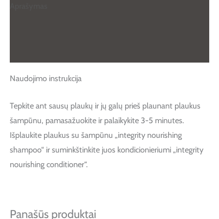
Aprašymas
Papildoma informacija
Atsiliepimai (0)
Naudojimo instrukcija
Tepkite ant sausų plaukų ir jų galų prieš plaunant plaukus
šampūnu, pamasažuokite ir palaikykite 3-5 minutes.
Išplaukite plaukus su šampūnu „integrity nourishing
shampoo“ ir suminkštinkite juos kondicionieriumi „integrity
nourishing conditioner“.
Panašūs produktai