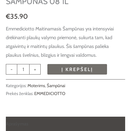
ŠAMPŪNAS 08 1L
€
35.90
Emmediciotto Maitinamasis Šampūnas yra intensyviai
drėkinanti plaukų valymo priemonė, sukurta tam, kad
atgaivintų ir maitintų plaukus. Šis šampūnas palieka
plaukus švelnius, blizgius ir lengvai valdomus.
-
+
Į KREPŠELĮ
Kategorijos:
Moterims
,
Šampūnai
Prekės ženklas:
EMMEDICIOTTO
Aprašymas