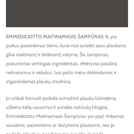
Papildoma informacija
Atsiliepimai (0)
EMMEDICIOTTO MAITINAMASIS ŠAMPŪNAS 1L
yra
puikus pasirinkimas tiems, kurie nori suteikti savo plaukams
giliai maitinantį ir drėkinantį valymą. Šis šampūnas,
praturtintas vertingais ingredientais, efektyviai pašalina
nešvarumus ir riebalus, tuo pačiu metu drėkindamas ir
atgaivindamas plaukų struktūrą.
Jo unikali formulė padeda sumažinti plaukų lūžinėjimą,
užkerta kelią sausumui ir suteikia natūralų blizgesį.
Emmediciotto Maitinamasis Šampūnas yra ypač tinkamas
sausiems, pažeistiems ar dažytiems plaukams, nes jis