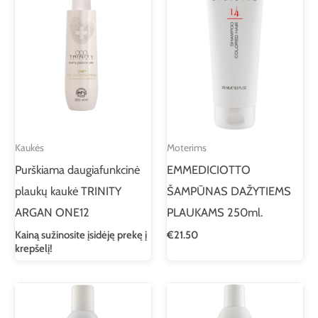
Kaukės
Moterims
Purškiama daugiafunkcinė
EMMEDICIOTTO
plaukų kaukė TRINITY
ŠAMPŪNAS DAŽYTIEMS
ARGAN ONE12
PLAUKAMS 250ml.
Kainą sužinosite įsidėję prekę į
€
21.50
krepšelį!