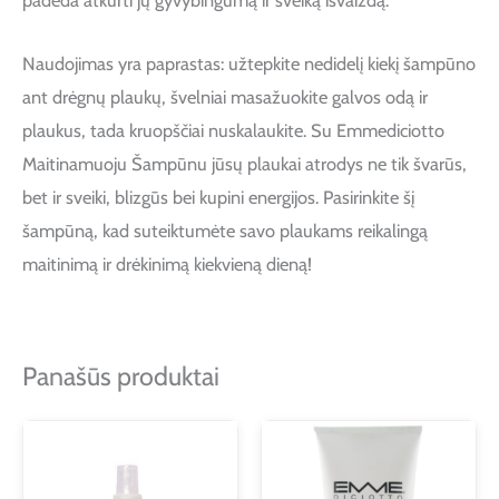
padeda atkurti jų gyvybingumą ir sveiką išvaizdą.
Naudojimas yra paprastas: užtepkite nedidelį kiekį šampūno
ant drėgnų plaukų, švelniai masažuokite galvos odą ir
plaukus, tada kruopščiai nuskalaukite. Su Emmediciotto
Maitinamuoju Šampūnu jūsų plaukai atrodys ne tik švarūs,
bet ir sveiki, blizgūs bei kupini energijos. Pasirinkite šį
šampūną, kad suteiktumėte savo plaukams reikalingą
maitinimą ir drėkinimą kiekvieną dieną!
Panašūs produktai