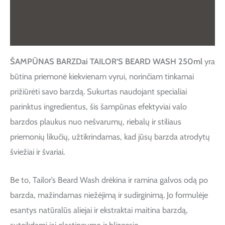
Papildoma informacija
Atsiliepimai (0)
ŠAMPŪNAS BARZDai TAILOR’S BEARD WASH 250ml
yra
būtina priemonė kiekvienam vyrui, norinčiam tinkamai
prižiūrėti savo barzdą. Sukurtas naudojant specialiai
parinktus ingredientus, šis šampūnas efektyviai valo
barzdos plaukus nuo nešvarumų, riebalų ir stiliaus
priemonių likučių, užtikrindamas, kad jūsų barzda atrodytų
šviežiai ir švariai.
Be to, Tailor’s Beard Wash drėkina ir ramina galvos odą po
barzda, mažindamas niežėjimą ir sudirginimą. Jo formulėje
esantys natūralūs aliejai ir ekstraktai maitina barzdą,