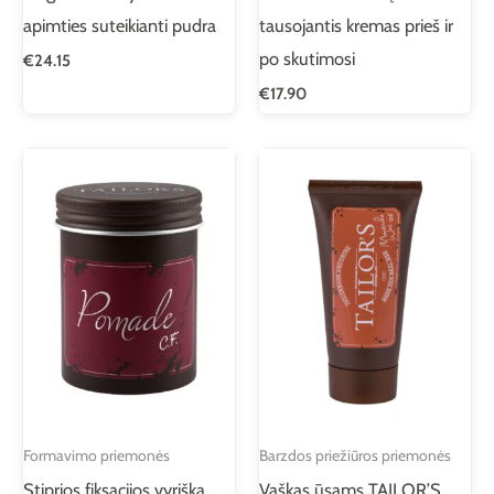
apimties suteikianti pudra
tausojantis kremas prieš ir
po skutimosi
€
24.15
€
17.90
Formavimo priemonės
Barzdos priežiūros priemonės
Stiprios fiksacijos vyriška
Vaškas ūsams TAILOR’S