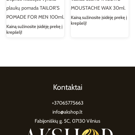
plaukų pomada TAILOR’S
MOUSTACHE WAX 30ml.
POMADE FOR MEN 100ml.
Kainą sužinosite įsidėję prekę į
krepšelį!
Kainą sužinosite įsidėję prekę į
krepšelį!
Kontaktai
+37065775663
info@akshop.lt
Fabijoniškių g. 5C, 07130 Vilnius