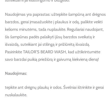
suteikdami jai elastingumo ir blizgesio.
Naudojimas yra paprastas: užtepkite šampūną ant drėgnos
barzdos, gerai įmasažuokite į plaukus ir odą, palikite veikti
kelioms minutėms, tada nuplaukite. Reguliariai naudojant,
šis šampūnas padės palaikyti jūsų barzdos sveikatą ir
išvaizdą, suteikiant jai stilingą ir prižiūrėtą išvaizdą.
Pasirinkite TAILOR’S BEARD WASH, kad užtikrintumėte
savo barzdai puikią priežiūrą ir gaivumą kiekvieną dieną!
Naudojimas:
tepkite ant drėgnų plaukų ir odos. Švelniai ištrinkite ir gerai
nuskalaukite.