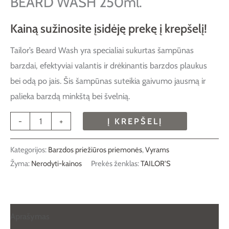
BEARD WASH 250ml.
Kainą sužinosite įsidėję prekę į krepšelį!
Tailor’s Beard Wash yra specialiai sukurtas šampūnas
barzdai, efektyviai valantis ir drėkinantis barzdos plaukus
bei odą po jais. Šis šampūnas suteikia gaivumo jausmą ir
palieka barzdą minkštą bei švelnią.
-
+
Į KREPŠELĮ
Kategorijos:
Barzdos priežiūros priemonės
,
Vyrams
Žyma:
Nerodyti-kainos
Prekės ženklas:
TAILOR'S
Aprašymas