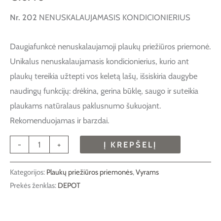
Nr. 202
NENUSKALAUJAMASIS KONDICIONIERIUS
Daugiafunkcė nenuskalaujamoji plaukų priežiūros priemonė.
Unikalus nenuskalaujamasis kondicionierius, kurio ant
plaukų tereikia užtepti vos keletą lašų, išsiskiria daugybe
naudingų funkcijų: drėkina, gerina būklę, saugo ir suteikia
plaukams natūralaus paklusnumo šukuojant.
Rekomenduojamas ir barzdai.
-
+
Į KREPŠELĮ
Kategorijos:
Plaukų priežiūros priemonės
,
Vyrams
Prekės ženklas:
DEPOT