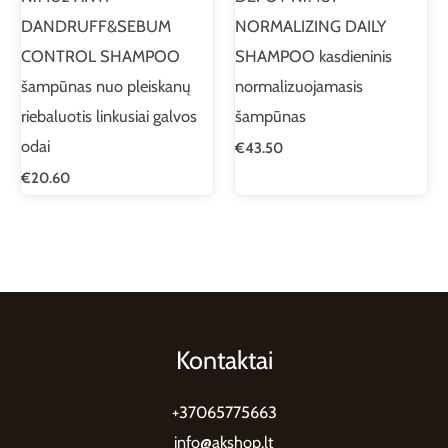
DANDRUFF&SEBUM
NORMALIZING DAILY
CONTROL SHAMPOO
SHAMPOO kasdieninis
šampūnas nuo pleiskanų
normalizuojamasis
riebaluotis linkusiai galvos
šampūnas
odai
€
43.50
€
20.60
Kontaktai
+37065775663
info@akshop.lt