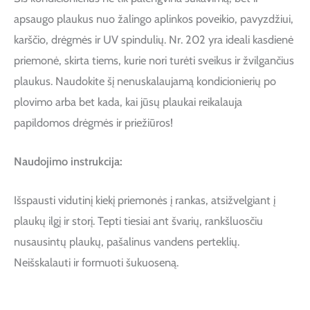
apsaugo plaukus nuo žalingo aplinkos poveikio, pavyzdžiui,
karščio, drėgmės ir UV spindulių. Nr. 202 yra ideali kasdienė
priemonė, skirta tiems, kurie nori turėti sveikus ir žvilgančius
plaukus. Naudokite šį nenuskalaujamą kondicionierių po
plovimo arba bet kada, kai jūsų plaukai reikalauja
papildomos drėgmės ir priežiūros!
Naudojimo instrukcija:
Išspausti vidutinį kiekį priemonės į rankas, atsižvelgiant į
plaukų ilgį ir storį. Tepti tiesiai ant švarių, rankšluosčiu
nusausintų plaukų, pašalinus vandens perteklių.
Neišskalauti ir formuoti šukuoseną.