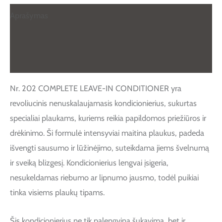
Aprašymas
Papildoma informacija
Atsiliepimai (0)
Nr. 202 COMPLETE LEAVE-IN CONDITIONER yra
revoliucinis nenuskalaujamasis kondicionierius, sukurtas
specialiai plaukams, kuriems reikia papildomos priežiūros ir
drėkinimo. Ši formulė intensyviai maitina plaukus, padeda
išvengti sausumo ir lūžinėjimo, suteikdama jiems švelnumą
ir sveiką blizgesį. Kondicionierius lengvai įsigeria,
nesukeldamas riebumo ar lipnumo jausmo, todėl puikiai
tinka visiems plaukų tipams.
Šis kondicionierius ne tik palengvina šukavimą, bet ir