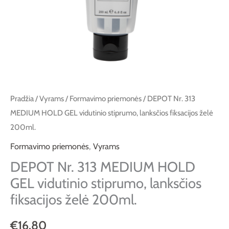
stiprumo,
lanksčios
fiksacijos
želė
200ml.
Pradžia
/
Vyrams
/
Formavimo priemonės
/ DEPOT Nr. 313
MEDIUM HOLD GEL vidutinio stiprumo, lanksčios fiksacijos želė
200ml.
Formavimo priemonės
,
Vyrams
DEPOT Nr. 313 MEDIUM HOLD
GEL vidutinio stiprumo, lanksčios
fiksacijos želė 200ml.
€
16.80