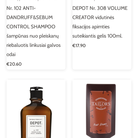
Nr. 102 ANTI-
DEPOT Nr. 308 VOLUME
DANDRUFF&SEBUM
CREATOR vidutinės
CONTROL SHAMPOO
fiksacijos apimties
šampūnas nuo pleiskanų
suteikiantis gelis 100ml.
riebaluotis linkusiai galvos
€
17.90
odai
€
20.60