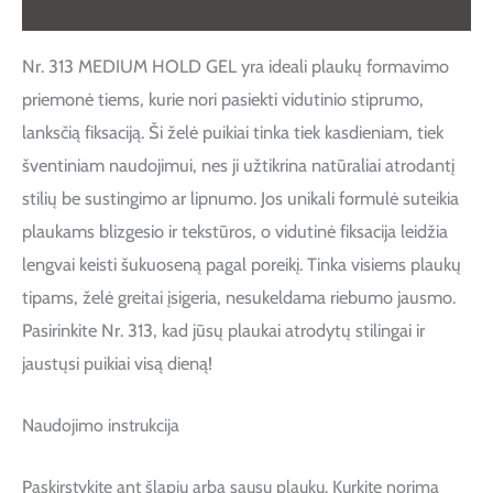
Atsiliepimai (0)
Nr. 313 MEDIUM HOLD GEL yra ideali plaukų formavimo
priemonė tiems, kurie nori pasiekti vidutinio stiprumo,
lanksčią fiksaciją. Ši želė puikiai tinka tiek kasdieniam, tiek
šventiniam naudojimui, nes ji užtikrina natūraliai atrodantį
stilių be sustingimo ar lipnumo. Jos unikali formulė suteikia
plaukams blizgesio ir tekstūros, o vidutinė fiksacija leidžia
lengvai keisti šukuoseną pagal poreikį. Tinka visiems plaukų
tipams, želė greitai įsigeria, nesukeldama riebumo jausmo.
Pasirinkite Nr. 313, kad jūsų plaukai atrodytų stilingai ir
jaustųsi puikiai visą dieną!
Naudojimo instrukcija
Paskirstykite ant šlapių arba sausų plaukų. Kurkite norimą