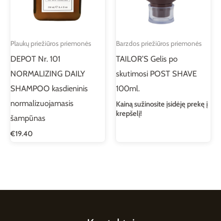
Plaukų priežiūros priemonės
Barzdos priežiūros priemonės
DEPOT Nr. 101
TAILOR’S Gelis po
NORMALIZING DAILY
skutimosi POST SHAVE
SHAMPOO kasdieninis
100ml.
normalizuojamasis
Kainą sužinosite įsidėję prekę į
krepšelį!
šampūnas
€
19.40