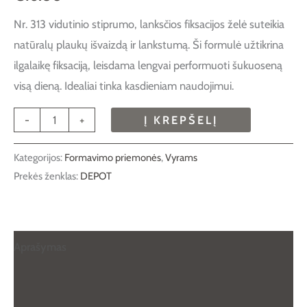
Nr. 313 vidutinio stiprumo, lanksčios fiksacijos želė suteikia
natūralų plaukų išvaizdą ir lankstumą. Ši formulė užtikrina
ilgalaikę fiksaciją, leisdama lengvai performuoti šukuoseną
visą dieną. Idealiai tinka kasdieniam naudojimui.
-
+
Į KREPŠELĮ
Kategorijos:
Formavimo priemonės
,
Vyrams
Prekės ženklas:
DEPOT
Aprašymas
Papildoma informacija