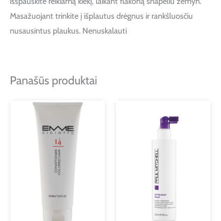
išspauskite reikiamą kiekį, laikant flakoną snapeliu žemyn.
Masažuojant trinkite į išplautus drėgnus ir rankšluosčiu
nusausintus plaukus. Nenuskalauti
Panašūs produktai