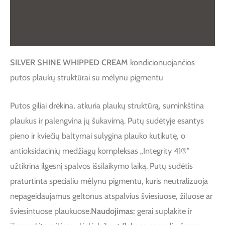
Papildoma informacija
Atsiliepimai (0)
SILVER SHINE WHIPPED CREAM
kondicionuojančios
putos plaukų struktūrai su mėlynu pigmentu
Putos giliai drėkina, atkuria plaukų struktūrą, suminkština
plaukus ir palengvina jų šukavimą. Putų sudėtyje esantys
pieno ir kviečių baltymai sulygina plauko kutikutę, o
antioksidacinių medžiagų kompleksas „Integrity 41®”
užtikrina ilgesnį spalvos išsilaikymo laiką. Putų sudėtis
praturtinta specialiu mėlynu pigmentu, kuris neutralizuoja
nepageidaujamus geltonus atspalvius šviesiuose, žiluose ar
šviesintuose plaukuose.
Naudojimas:
gerai suplakite ir