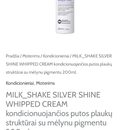
plaukų
struktūrai
su
mėlynu
pigmentu
200ml.
Pradžia
/
Moterims
/
Kondicionieriai
/ MILK_SHAKE SILVER
SHINE WHIPPED CREAM kondicionuojančios putos plaukų
struktūrai su mėlynu pigmentu 200ml.
Kondicionieriai
,
Moterims
MILK_SHAKE SILVER SHINE
WHIPPED CREAM
kondicionuojančios putos plaukų
struktūrai su mėlynu pigmentu