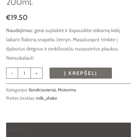
200ml.
€
19.50
Naudojimas:
gerai suplakite ir išspauskite reikiamą kiekį,
laikant flakoną snapeliu žemyn. Masažuojant trinkite į
išplautus drėgnus ir rankšluosčiu nusausintus plaukus.
Nenuskalauti
-
+
Į KREPŠELĮ
Kategorijos:
Kondicionieriai
,
Moterims
Prekės ženklas:
milk_shake
Aprašymas