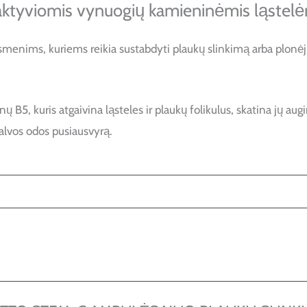
 aktyviomis vynuogių kamieninėmis ląstelė
smenims, kuriems reikia sustabdyti plaukų slinkimą arba plonė
nų B5, kuris atgaivina ląsteles ir plaukų folikulus, skatina jų a
galvos odos pusiausvyrą.