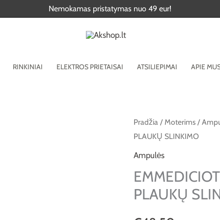
Nemokamas pristatymas nuo 49 eur!
RINKINIAI
ELEKTROS PRIETAISAI
ATSILIEPIMAI
APIE MU
produkto
Pradžia
/
Moterims
/
Ampu
PLAUKŲ SLINKIMO
kiekis:
EMMEDICIOTTO
Ampulės
STEM-
EMMEDICIOT
C
PLAUKŲ SLI
AMPULĖS
NUO