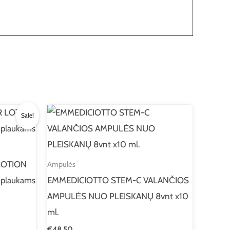
Sale!
 LOTION
Ampulės
s plaukams
EMMEDICIOTTO STEM-C VALANČIOS
AMPULĖS NUO PLEISKANŲ 8vnt x10
ml.
€
48.50