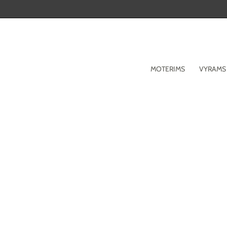
Pereiti
prie
turinio
MOTERIMS
VYRAMS