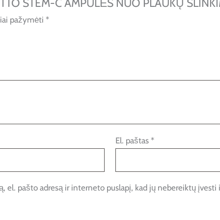
CIOTTO STEM-C AMPULĖS NUO PLAUKŲ SLINK
liai pažymėti
*
El. paštas
*
 el. pašto adresą ir interneto puslapį, kad jų nebereiktų įvesti i