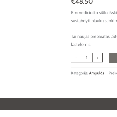
€
48.50
PLAUKŲ
Emmediciotto siūlo išsk
SLINKIMO
sustabdyti plaukų slinki
Tai naujas preparatas „
ląstelėmis.
-
+
Kategorija:
Ampulės
Prek
 (0)