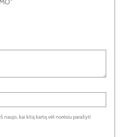
IMO”
š naujo, kai kitą kartą vėl norėsiu parašyti