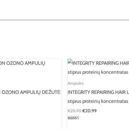
Original
Current
price
price
was:
is:
€25.70.
€20.99.
Ampulės
N OZONO AMPULIŲ DĖŽUTĖ
INTEGRITY REPAIRING HAIR
stiprus proteinų koncentrata
€
25.70
€
20.99
Įvertinimas:
5.00