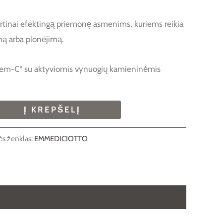
irtinai efektingą priemonę asmenims, kuriems reikia
mą arba plonėjimą.
Stem-C“ su aktyviomis vynuogių kamieninėmis
Į KREPŠELĮ
ės ženklas:
EMMEDICIOTTO