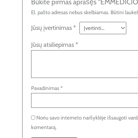
Būkite pirmas aprašęs “EMMEDI
El. pašto adresas nebus skelbiamas.
Būtini lauke
Jūsų įvertinimas
*
Jūsų atsiliepimas
*
Pavadinimas
*
Noriu savo interneto naršyklėje išsaugoti vardą,
komentarą.