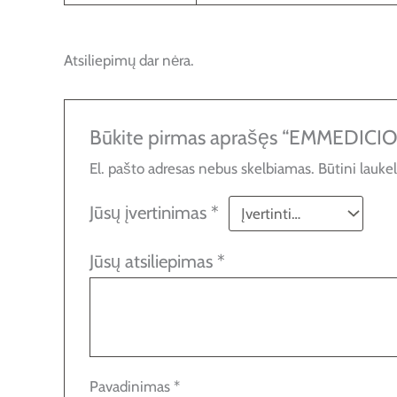
Atsiliepimų dar nėra.
Būkite pirmas aprašęs “EMMEDIC
El. pašto adresas nebus skelbiamas.
Būtini lauke
Jūsų įvertinimas
*
Jūsų atsiliepimas
*
Pavadinimas
*