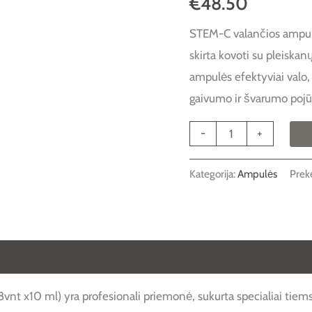
€
48.50
NUO
STEM-C valančios ampulė
PLEISKANŲ
skirta kovoti su pleiskan
8vnt
ampulės efektyviai valo,
x10
gaivumo ir švarumo pojūt
ml.
-
+
Kategorija:
Ampulės
Prek
 (0)
ml) yra profesionali priemonė, sukurta specialiai tiems, ku