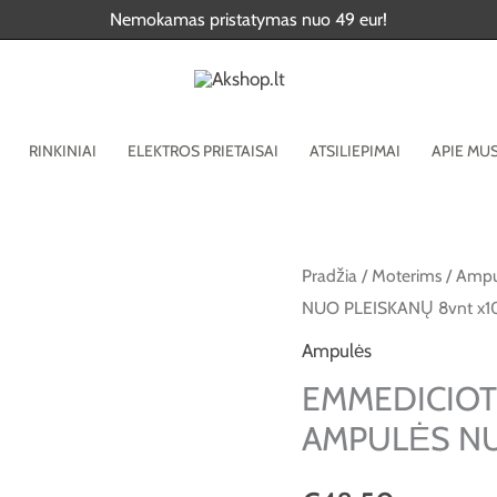
Nemokamas pristatymas nuo 49 eur!
RINKINIAI
ELEKTROS PRIETAISAI
ATSILIEPIMAI
APIE MU
produkto
Pradžia
/
Moterims
/
Ampu
NUO PLEISKANŲ 8vnt x10
kiekis:
EMMEDICIOTTO
Ampulės
STEM-
EMMEDICIOT
C
AMPULĖS NUO
VALANČIOS
AMPULĖS