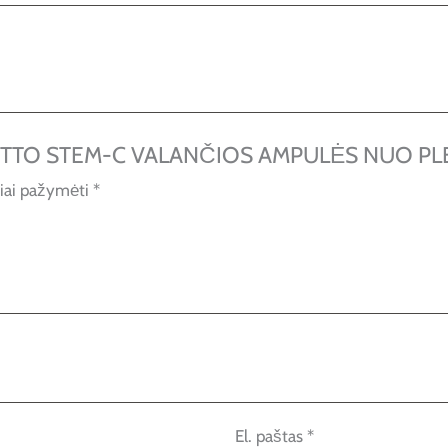
IOTTO STEM-C VALANČIOS AMPULĖS NUO PLEI
liai pažymėti
*
El. paštas
*