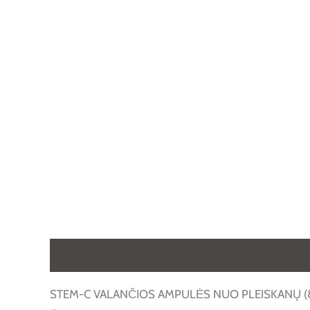
Aprašymas
Papildoma informacija
Atsiliepimai
STEM-C VALANČIOS AMPULĖS NUO PLEISKANŲ (8vnt x10 