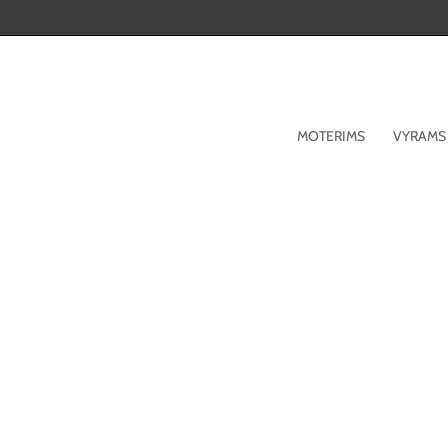
Pereiti
prie
turinio
MOTERIMS
VYRAMS