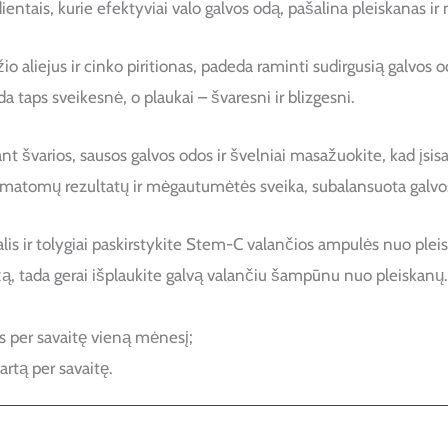
ientais, kurie efektyviai valo galvos odą, pašalina pleiskanas i
o aliejus ir cinko piritionas, padeda raminti sudirgusią galvos
 taps sveikesnė, o plaukai – švaresni ir blizgesni.
t švarios, sausos galvos odos ir švelniai masažuokite, kad įsis
matomų rezultatų ir mėgautumėtės sveika, subalansuota galvo
alis ir tolygiai paskirstykite Stem-C valančios ampulės nuo pleis
ažą, tada gerai išplaukite galvą valančiu šampūnu nuo pleiskanų.
s per savaitę vieną mėnesį;
artą per savaitę.