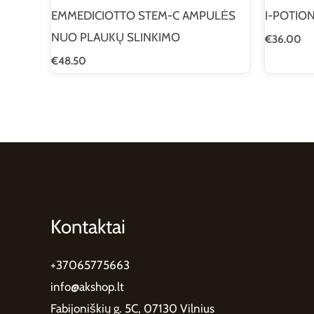
EMMEDICIOTTO STEM-C AMPULĖS
I-POTIO
NUO PLAUKŲ SLINKIMO
€
36.00
€
48.50
Kontaktai
+37065775663
info@akshop.lt
Fabijoniškių g. 5C, 07130 Vilnius