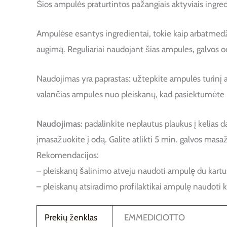
Šios ampulės praturtintos pažangiais aktyviais ingred
Ampulėse esantys ingredientai, tokie kaip arbatmedži
augimą. Reguliariai naudojant šias ampules, galvos oda
Naudojimas yra paprastas: užtepkite ampulės turinį an
valančias ampules nuo pleiskanų, kad pasiektumėte 
Naudojimas:
padalinkite neplautus plaukus į kelias d
įmasažuokite į odą. Galite atlikti 5 min. galvos mas
Rekomendacijos:
– pleiskanų šalinimo atveju naudoti ampulę du kartu
– pleiskanų atsiradimo profilaktikai ampulę naudoti k
Prekių ženklas
EMMEDICIOTTO