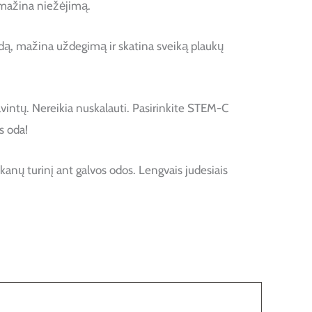
r mažina niežėjimą.
 odą, mažina uždegimą ir skatina sveiką plaukų
avintų. Nereikia nuskalauti. Pasirinkite STEM-C
s oda!
kanų turinį ant galvos odos. Lengvais judesiais