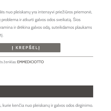
s nuo pleiskanų yra intensyvi priežiūros priemonė,
ų problema ir atkurti galvos odos sveikatą. Šios
 ramina ir drėkina galvos odą, suteikdamos plaukams
į.
Į KREPŠELĮ
ės ženklas:
EMMEDICIOTTO
rie kenčia nuo pleiskanų ir galvos odos dirginimo.