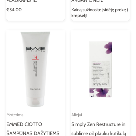
€
34.00
Kainą sužinosite įsidėję prekę į
krepšelį!
Moterims
Aliejai
EMMEDICIOTTO
Simply Zen Restructure in
ŠAMPŪNAS DAŽYTIEMS
sublime oil plaukų kutikulą