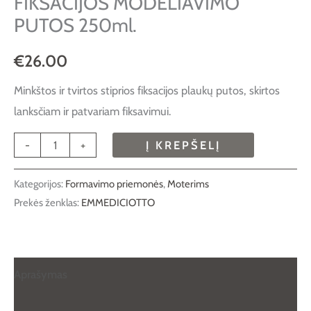
FIKSACIJOS MODELIAVIMO
PUTOS 250ml.
€
26.00
Minkštos ir tvirtos stiprios fiksacijos plaukų putos, skirtos
lanksčiam ir patvariam fiksavimui.
-
+
Į KREPŠELĮ
Kategorijos:
Formavimo priemonės
,
Moterims
Prekės ženklas:
EMMEDICIOTTO
Aprašymas
Papildoma informacija