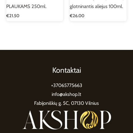
PLAUKAMS 250ml.
glotninantis aliejus 100ml.
€
21.50
€
26.00
Kontaktai
+37065775663
info@akshop.lt
Fabijoniškių g. 5C, 07130 Vilnius