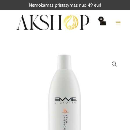
Pereiti
Nemokamas pristatymas nuo 49 eur!
prie
turinio
produkto
kiekis:
EMMEDICIOTTO
STIPRAUS
POVEIKIO
DRĖKINAMOJI
KAUKĖ
1L.