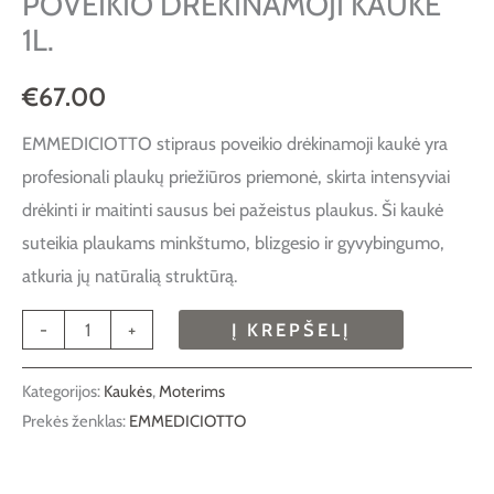
POVEIKIO DRĖKINAMOJI KAUKĖ
1L.
€
67.00
EMMEDICIOTTO stipraus poveikio drėkinamoji kaukė yra
profesionali plaukų priežiūros priemonė, skirta intensyviai
drėkinti ir maitinti sausus bei pažeistus plaukus. Ši kaukė
suteikia plaukams minkštumo, blizgesio ir gyvybingumo,
atkuria jų natūralią struktūrą.
-
+
Į KREPŠELĮ
Kategorijos:
Kaukės
,
Moterims
Prekės ženklas:
EMMEDICIOTTO