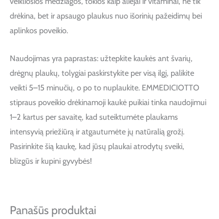
veikliosios medžiagos, tokios kaip aliejai ir vitaminai, ne tik
drėkina, bet ir apsaugo plaukus nuo išorinių pažeidimų bei
aplinkos poveikio.
Naudojimas yra paprastas: užtepkite kaukės ant švarių,
drėgnų plaukų, tolygiai paskirstykite per visą ilgį, palikite
veikti 5–15 minučių, o po to nuplaukite. EMMEDICIOTTO
stipraus poveikio drėkinamoji kaukė puikiai tinka naudojimui
1–2 kartus per savaitę, kad suteiktumėte plaukams
intensyvią priežiūrą ir atgautumėte jų natūralią grožį.
Pasirinkite šią kaukę, kad jūsų plaukai atrodytų sveiki,
blizgūs ir kupini gyvybės!
Panašūs produktai