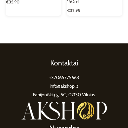
150ml.
€
35.90
€
32.95
Kontaktai
+37065775663
info@akshop.lt
Fabijoniškių g. 5C, 07130 Vilnius