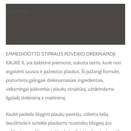
Aprašymas
Papildoma informacija
Atsiliepimai (0)
EMMEDICIOTTO STIPRAUS POVEIKIO DRĖKINAMOJI
KAUKĖ 1L yra išskirtinė priemonė, sukurta tiems, kurie nori
atgaivinti sausus ir pažeistus plaukus. Ši pažangi formulė,
praturtinta galingais drėkinamaisiais ingredientais,
veiksmingai įsiskverbia į plaukų struktūrą, užtikrindama
ilgalaikį drėkinimą ir maitinimą.
Kaukė padeda išlyginti plaukų paviršių, užkerta kelią
šiaušimuisi ir suteikia plaukams nuostabų blizgesį. Jos