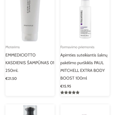
Moterims
Formavimo priemonės
EMMEDICIOTTO
Apimties suteikiantis šaknų
KASDIENIS ŠAMPŪNAS 01
pakėlimo purškiklis PAUL
250ml.
MITCHELL EXTRA BODY
BOOST 100ml
€
21.50
€
15.95
Įvertinimas:
5.00
iš 5