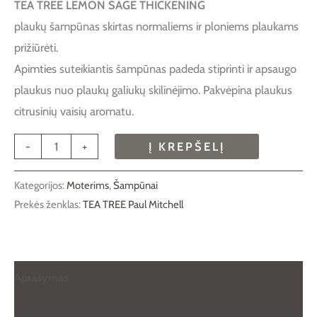
TEA TREE LEMON SAGE THICKENING
plaukų šampūnas skirtas normaliems ir ploniems plaukams
prižiūrėti.
Apimties suteikiantis šampūnas padeda stiprinti ir apsaugo
plaukus nuo plaukų galiukų skilinėjimo. Pakvėpina plaukus
citrusinių vaisių aromatu.
-
+
Į KREPŠELĮ
Kategorijos:
Moterims
,
Šampūnai
Prekės ženklas:
TEA TREE Paul Mitchell
Aprašymas
Papildoma informacija