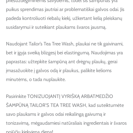
priešuždegiminėmis savybėmis, todėl šis šampūnas yra
puikus sprendimas jautriai ar problematiškai galvos odai. Jis
padeda kontroliuoti riebalų kiekį, užkertant kelią pleiskanų
susidarymui ir suteikiant plaukams švaros jausmą.
Naudojant Tailor’s Tea Tree Wash, plaukai ne tik gaivinami,
bet ir įgyja sveiką blizgesį bei elastingumą. Naudojimas yra
paprastas: užtepkite šampūną ant drėgnų plaukų, gerai
įmasažuokite į galvos odą ir plaukus, palikite kelioms
minutėms, o tada nuplaukite.
Pasirinkite TONIZUOJANTĮ VYRIŠKĄ ARBATMEDŽIO
ŠAMPŪNĄ TAILOR’S TEA TREE WASH, kad suteiktumėte
savo plaukams ir galvos odai reikalingą gaivumą ir
tonizavimą, mėgaudamiesi natūraliais ingredientais ir švaros
pojūčiu kiekvieną dieną!