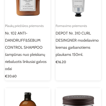
Plaukų priežiūros priemonės
Formavimo priemonės
Nr. 102 ANTI-
DEPOT Nr. 310 CURL
DANDRUFF&SEBUM
DESINGNER modeliavimo
CONTROL SHAMPOO
kremas garbanotiems
šampūnas nuo pleiskanų
plaukams 150ml.
riebaluotis linkusiai galvos
€
16.20
odai
€
20.60