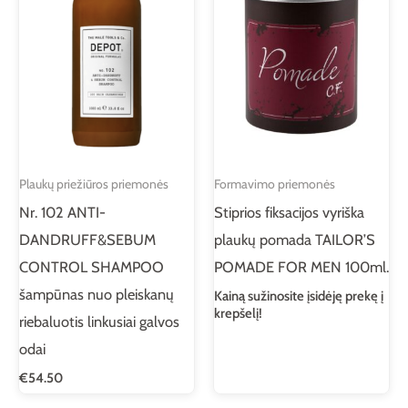
Plaukų priežiūros priemonės
Formavimo priemonės
Nr. 102 ANTI-
Stiprios fiksacijos vyriška
DANDRUFF&SEBUM
plaukų pomada TAILOR’S
CONTROL SHAMPOO
POMADE FOR MEN 100ml.
šampūnas nuo pleiskanų
Kainą sužinosite įsidėję prekę į
krepšelį!
riebaluotis linkusiai galvos
odai
€
54.50