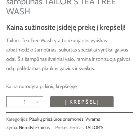
šampūnas TAILOR’S TEA TREE
WASH
Kainą sužinosite įsidėję prekę į krepšelį!
Tailor’s Tea Tree Wash yra tonizuojantis vyriškas
arbatmedžio šampūnas, sukurtas specialiai vyriškai galvos
odai. Šis šampūnas švelniai valo, ramina ir tonizuoja galvos
odą, palikdamas plaukus gaivius ir sveikus.
Kaina nurodyta pirkinių krepšelyje
-
+
Į KREPŠELĮ
Kategorijos:
Plaukų priežiūros priemonės
,
Vyrams
Žyma:
Nerodyti-kainos
Prekės ženklas:
TAILOR'S