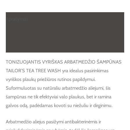
Aprašymas
Papildoma informacija
Atsiliepimai (0)
TONIZUOJANTIS VYRIŠKAS ARBATMEDŽIO ŠAMPŪNAS
TAILOR’S TEA TREE WASH yra idealus pasirinkimas
vyriškos plaukų priežiūros rutinos papildymui.
Suformuluotas su natūraliu arbatmedžio aliejumi, šis
šampūnas ne tik efektyviai valo plaukus, bet ir ramina
galvos odą, padėdamas kovoti su niežuliu ir dirginimu.
Arbatmedžio aliejus pasižymi antibakterinėmis ir