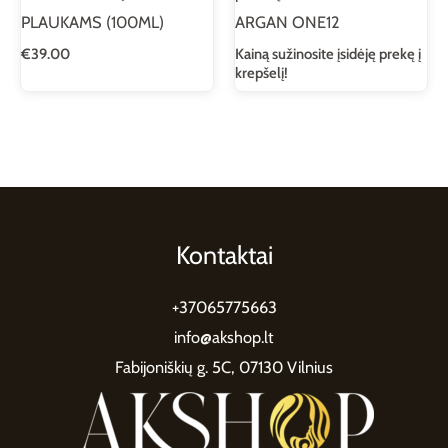
PLAUKAMS (100ML)
ARGAN ONE12
€
39.00
Kainą sužinosite įsidėję prekę į
krepšelį!
Kontaktai
+37065775663
info@akshop.lt
Fabijoniškių g. 5C, 07130 Vilnius