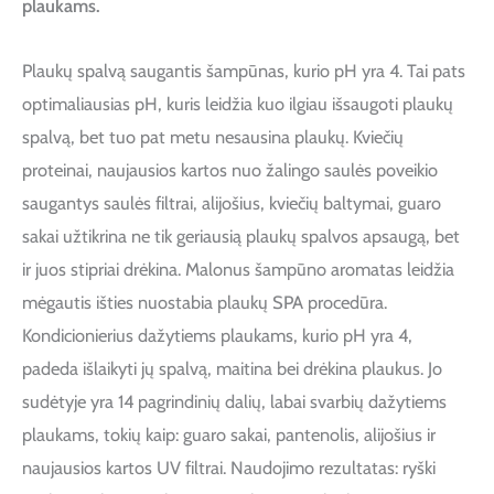
plaukams.
Plaukų spalvą saugantis šampūnas, kurio pH yra 4. Tai pats
optimaliausias pH, kuris leidžia kuo ilgiau išsaugoti plaukų
spalvą, bet tuo pat metu nesausina plaukų. Kviečių
proteinai, naujausios kartos nuo žalingo saulės poveikio
saugantys saulės filtrai, alijošius, kviečių baltymai, guaro
sakai užtikrina ne tik geriausią plaukų spalvos apsaugą, bet
ir juos stipriai drėkina. Malonus šampūno aromatas leidžia
mėgautis išties nuostabia plaukų SPA procedūra.
Kondicionierius dažytiems plaukams, kurio pH yra 4,
padeda išlaikyti jų spalvą, maitina bei drėkina plaukus. Jo
sudėtyje yra 14 pagrindinių dalių, labai svarbių dažytiems
plaukams, tokių kaip: guaro sakai, pantenolis, alijošius ir
naujausios kartos UV filtrai. Naudojimo rezultatas: ryški