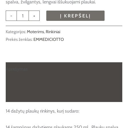
spalva, žvilgantys, lengvai iššukuojami plaukai.
-
+
Į KREPŠELĮ
Kategorijos:
Moterims
,
Rinkiniai
Prekės ženklas:
EMMEDICIOTTO
Aprašymas
Papildoma informacija
Atsiliepimai (0)
14 dažytų plaukų rinkinys, kurį sudaro:
14 šampūnas dažytiems plaukams 250 ml. Plaukų spalvą