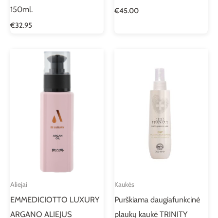
150ml.
€
45.00
€
32.95
Aliejai
Kaukės
EMMEDICIOTTO LUXURY
Purškiama daugiafunkcinė
ARGANO ALIEJUS
plaukų kaukė TRINITY