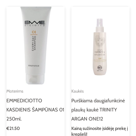
Moterims
Kaukės
EMMEDICIOTTO
Purškiama daugiafunkcinė
KASDIENIS ŠAMPŪNAS 01
plaukų kaukė TRINITY
250ml.
ARGAN ONE12
€
21.50
Kainą sužinosite įsidėję prekę į
krepšelį!