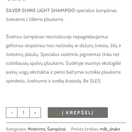
SILVER SHINE LIGHT SHAMPOO
specialus šampūnas
šviesiems / žiliems plaukams
Švelnus šampūnas neutralizuoja nepageidaujamus
geltonus atspalvius nuo natūralių ar dažytų šviesių, žilų ir
šviesintų plaukų. Specialus violetinis pigmentas tinka net
subtiliausių spalvų plaukams. Sudėtyje esantys ekologiški
įvairių uogų ekstraktai ir pieno baltymai suteikia plaukams
spindesio, švelnumo ir sveiką išvaizdą. Be SLES.
-
+
Į KREPŠELĮ
Kategorijos:
Moterims
,
Šampūnai
Prekės ženklas:
milk_shake