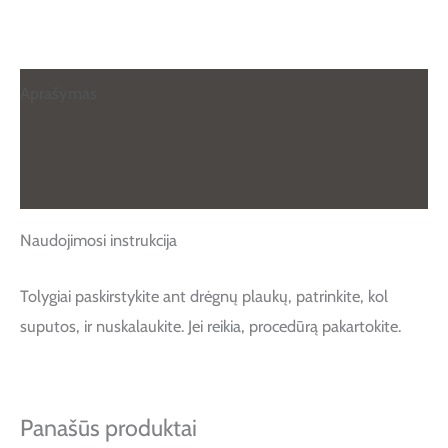
Aprašymas
Papildoma informacija
Atsiliepimai (0)
Naudojimosi instrukcija
Tolygiai paskirstykite ant drėgnų plaukų, patrinkite, kol
suputos, ir nuskalaukite. Jei reikia, procedūrą pakartokite.
Panašūs produktai