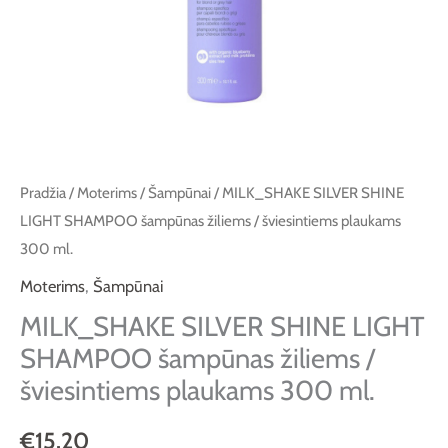
/
šviesintiems
plaukams
300
ml.
Pradžia
/
Moterims
/
Šampūnai
/ MILK_SHAKE SILVER SHINE
LIGHT SHAMPOO šampūnas žiliems / šviesintiems plaukams
300 ml.
Moterims
,
Šampūnai
MILK_SHAKE SILVER SHINE LIGHT
SHAMPOO šampūnas žiliems /
šviesintiems plaukams 300 ml.
€
15.20