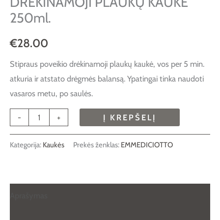
DRĖKINAMOJI PLAUKŲ KAUKĖ
250ml.
€
28.00
Stipraus poveikio drėkinamoji plaukų kaukė, vos per 5 min.
atkuria ir atstato drėgmės balansą. Ypatingai tinka naudoti
vasaros metu, po saulės.
-
+
Į KREPŠELĮ
Kategorija:
Kaukės
Prekės ženklas:
EMMEDICIOTTO
Aprašymas
Papildoma informacija