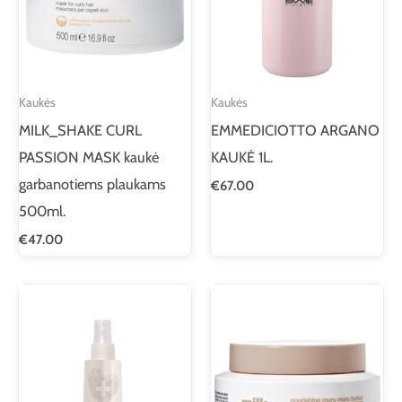
Kaukės
Kaukės
MILK_SHAKE CURL
EMMEDICIOTTO ARGANO
PASSION MASK kaukė
KAUKĖ 1L.
garbanotiems plaukams
€
67.00
500ml.
€
47.00