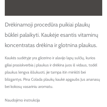
Atsiliepimai (0)
Drėkinamoji procedūra puikiai plaukų
būklei palaikyti. Kaukėje esantis vitaminų
koncentratas drėkina ir glotnina plaukus.
Kaukės sudėtyje yra glicerino ir alavijo lapų sulčių, kurios
giliai prasiskverbia į plaukus ir drėkina juos iš vidaus, todėl
plaukus lengva iššukuoti, jie tampa itin minkšti bei
blizgantys. Pina Colada plaukų kaukė apgaubs Jus ananasų
bei kokosų vasariniu aromatu.
Naudojimo instrukcija