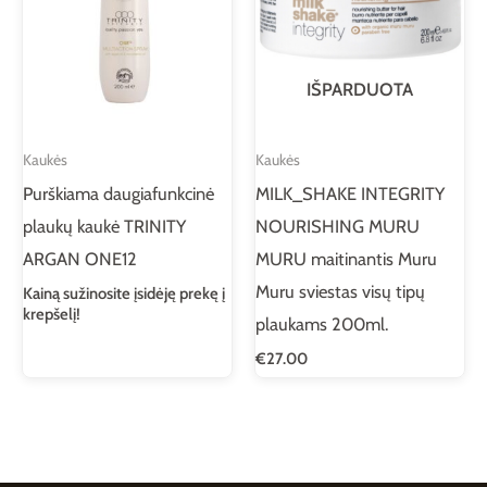
IŠPARDUOTA
Kaukės
Kaukės
Purškiama daugiafunkcinė
MILK_SHAKE INTEGRITY
plaukų kaukė TRINITY
NOURISHING MURU
ARGAN ONE12
MURU maitinantis Muru
Muru sviestas visų tipų
Kainą sužinosite įsidėję prekę į
krepšelį!
plaukams 200ml.
€
27.00